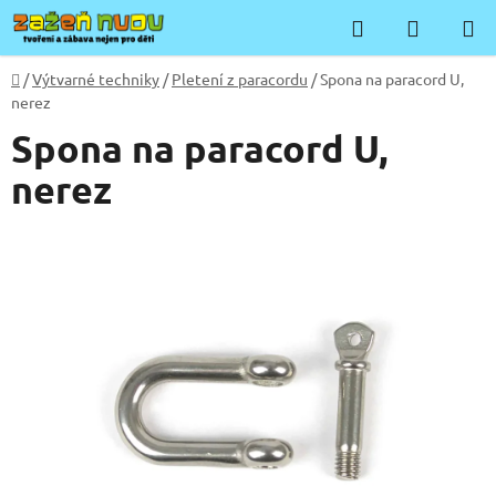
Přejít
Hledat
NÁKUP
na
KOŠÍK
obsah
Domů
/
Výtvarné techniky
/
Pletení z paracordu
/
Spona na paracord U,
nerez
Spona na paracord U,
nerez