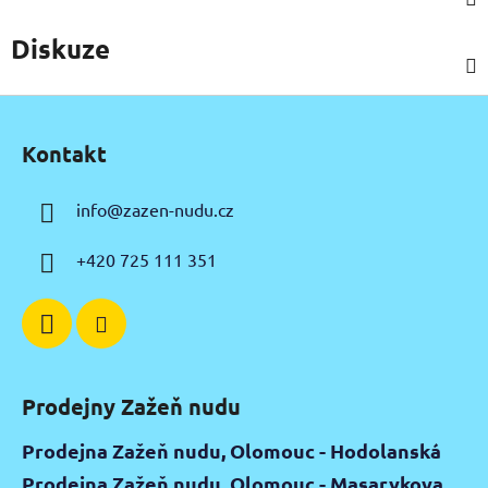
Diskuze
Z
á
Kontakt
p
a
info
@
zazen-nudu.cz
t
í
+420 725 111 351
Prodejny Zažeň nudu
Prodejna Zažeň nudu, Olomouc - Hodolanská
Prodejna Zažeň nudu, Olomouc - Masarykova