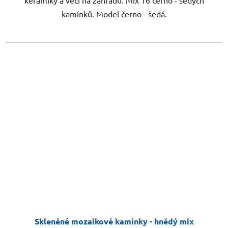
keramiky a věcí na zahradu. Mix 16 černo - šedých
kamínků. Model černo - šedá.
Skleněné mozaikové kamínky - hnědý mix