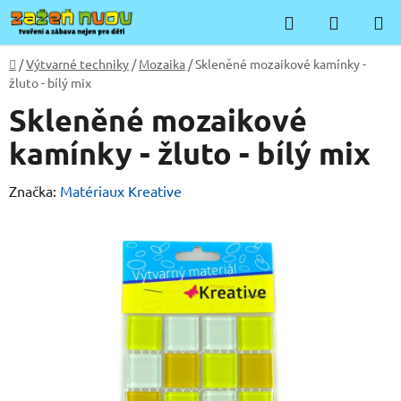
Přejít
Hledat
NÁKUP
na
KOŠÍK
obsah
Domů
/
Výtvarné techniky
/
Mozaika
/
Skleněné mozaikové kamínky -
žluto - bílý mix
Skleněné mozaikové
kamínky - žluto - bílý mix
Značka:
Matériaux Kreative