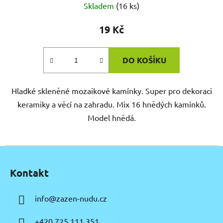
Skladem
(16 ks)
19 Kč
DO KOŠÍKU
Hladké skleněné mozaikové kamínky. Super pro dekoraci
keramiky a věcí na zahradu. Mix 16 hnědých kamínků.
Model hnědá.
Z
á
Kontakt
p
a
info
@
zazen-nudu.cz
t
í
+420 725 111 351