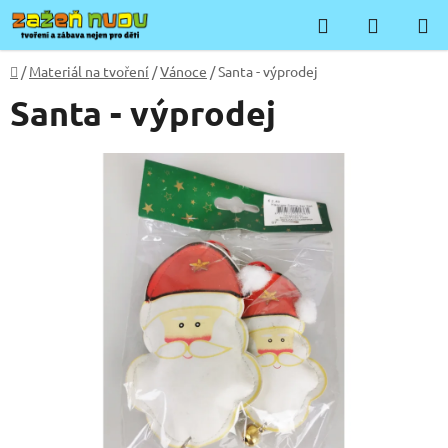
Přejít
Hledat
NÁKUP
na
KOŠÍK
obsah
Domů
/
Materiál na tvoření
/
Vánoce
/
Santa - výprodej
Santa - výprodej