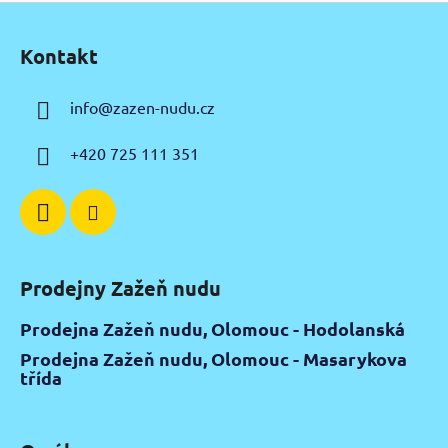
Z
á
Kontakt
p
a
info
@
zazen-nudu.cz
t
í
+420 725 111 351
Prodejny Zažeň nudu
Prodejna Zažeň nudu, Olomouc - Hodolanská
Prodejna Zažeň nudu, Olomouc - Masarykova
třída