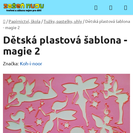
Přejít
Hledat
NÁKUP
na
KOŠÍK
obsah
Domů
/
Papírnictví, škola
/
Tužky, pastelky, uhly
/
Dětská plastová šablona
- magie 2
Dětská plastová šablona -
magie 2
Značka:
Koh-i-noor