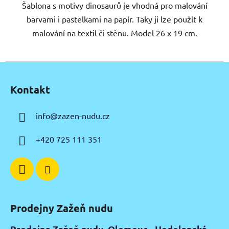
Šablona s motivy dinosaurů je vhodná pro malování
barvami i pastelkami na papír. Taky ji lze použít k
malování na textil či stěnu. Model 26 x 19 cm.
Z
á
Kontakt
p
a
info
@
zazen-nudu.cz
t
í
+420 725 111 351
Prodejny Zažeň nudu
Prodejna Zažeň nudu, Olomouc - Hodolanská