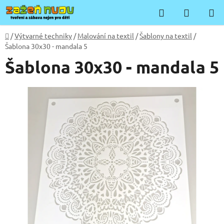
Přejít
Hledat
NÁKUP
na
KOŠÍK
obsah
Domů
/
Výtvarné techniky
/
Malování na textil
/
Šablony na textil
/
Šablona 30x30 - mandala 5
Šablona 30x30 - mandala 5