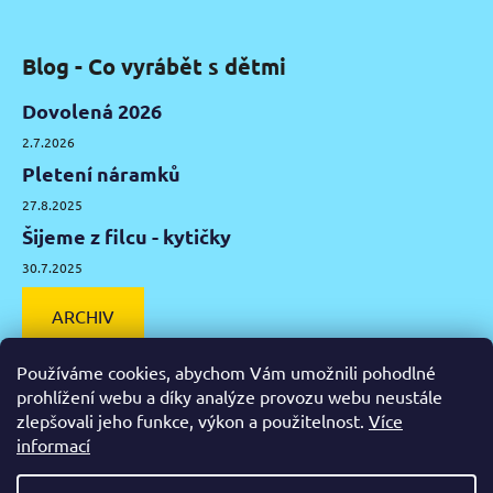
Blog - Co vyrábět s dětmi
Dovolená 2026
2.7.2026
Pletení náramků
27.8.2025
Šijeme z filcu - kytičky
30.7.2025
ARCHIV
Používáme cookies, abychom Vám umožnili pohodlné
prohlížení webu a díky analýze provozu webu neustále
zlepšovali jeho funkce, výkon a použitelnost.
Více
Facebook
Instagram
Pinterest
YouTube
informací
Výtvarné potřeby Olomouc
Keramická hlína Olomouc