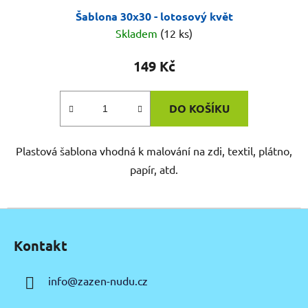
Šablona 30x30 - lotosový květ
Skladem
(12 ks)
149 Kč
DO KOŠÍKU
Plastová šablona vhodná k malování na zdi, textil, plátno,
papír, atd.
Z
á
Kontakt
p
a
info
@
zazen-nudu.cz
t
í