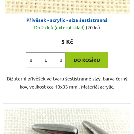
Přívěsek - acrylic - slza šestistranná
Do 2 dnů (externí sklad)
(20 ks)
5 Kč
DO KOŠÍKU
Bižuterní přívěšek ve tvaru šestistranné slzy, barva černý
kov, velikost cca 10x33 mm . Materiál acrylic.