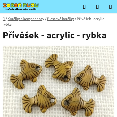
Přejít
Hledat
NÁKUP
na
KOŠÍK
obsah
Domů
/
Korálky a komponenty
/
Plastové korálky
/
Přívěšek - acrylic -
rybka
Přívěšek - acrylic - rybka