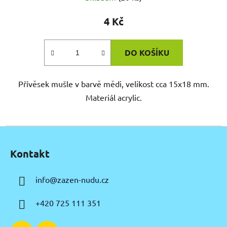
4 Kč
DO KOŠÍKU
Přívěsek mušle v barvě mědi, velikost cca 15x18 mm.
Materiál acrylic.
Z
á
Kontakt
p
a
info
@
zazen-nudu.cz
t
í
+420 725 111 351