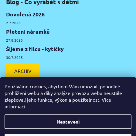
Blog - Co vyrábět s dětmi
Dovolená 2026
2.7.2026
Pletení náramků
27.8.2025
Šijeme z filcu - kytičky
30.7.2025
ARCHIV
Používáme cookies, abychom Vám umožnili pohodlné
prohlížení webu a díky analýze provozu webu neustále
zlepšovali jeho funkce, výkon a použitelnost.
Více
Facebook
Instagram
Pinterest
YouTube
informací
Výtvarné potřeby Olomouc
Keramická hlína Olomouc
Nastavení
Vytvořil Shoptet