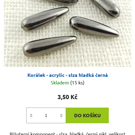
Korálek - acrylic - slza hladká černá
Skladem
(15 ks)
3,50 Kč
DO KOŠÍKU
Bižuterní komponent - slza, hladká, černý nikl, velikost