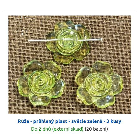
Růže - průhlený plast - světle zelená - 3 kusy
Do 2 dnů (externí sklad)
(20 balení)