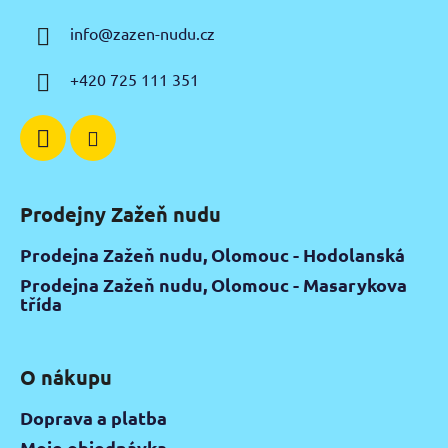
a
info
@
zazen-nudu.cz
t
í
+420 725 111 351
Prodejny Zažeň nudu
Prodejna Zažeň nudu, Olomouc - Hodolanská
Prodejna Zažeň nudu, Olomouc - Masarykova
třída
O nákupu
Doprava a platba
Moje objednávka