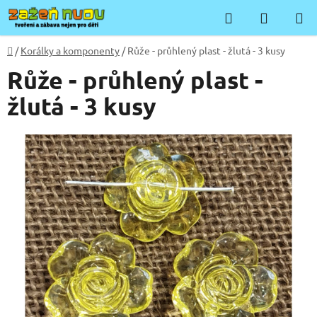
Přejít
Hledat
NÁKUP
na
KOŠÍK
obsah
Domů
/
Korálky a komponenty
/
Růže - průhlený plast - žlutá - 3 kusy
Růže - průhlený plast -
žlutá - 3 kusy