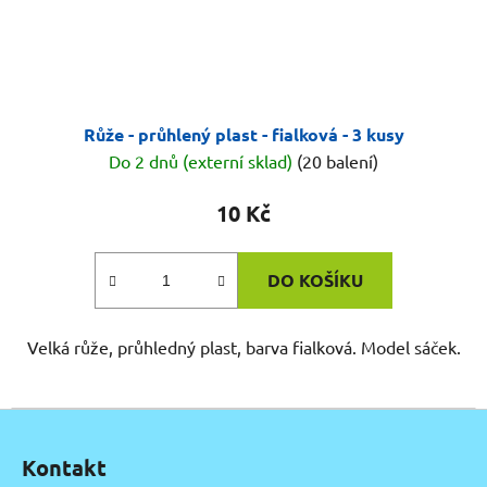
Růže - průhlený plast - fialková - 3 kusy
Do 2 dnů (externí sklad)
(20 balení)
10 Kč
DO KOŠÍKU
Velká růže, průhledný plast, barva fialková. Model sáček.
Z
á
Kontakt
p