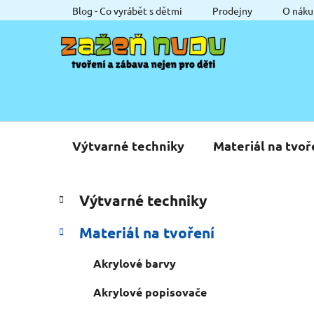
Přejít
Blog - Co vyrábět s dětmi
Prodejny
O náku
na
obsah
Výtvarné techniky
Materiál na tvoř
P
K
Přeskočit
Výtvarné techniky
a
o
kategorie
t
s
Materiál na tvoření
e
t
g
r
Akrylové barvy
o
a
r
Akrylové popisovače
i
n