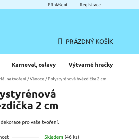
Přihlášení
Registrace
PRÁZDNÝ KOŠÍK
NÁKUPNÍ
KOŠÍK
Karneval, oslavy
Výtvarné hračky
iál na tvoření
/
Vánoce
/
Polystyrénová hvězdička 2 cm
lystyrénová
zdička 2 cm
dekorace pro vaše tvoření.
nost
Skladem
(46 ks)