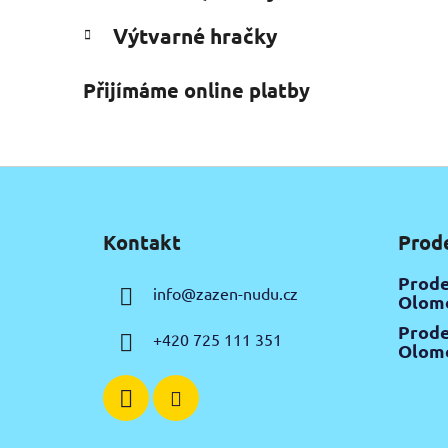
Výtvarné hračky
Přijímáme online platby
Z
á
Kontakt
Prod
p
a
Prode
info
@
zazen-nudu.cz
t
Olomo
í
Prode
+420 725 111 351
Olomo