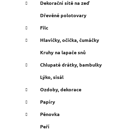
e
n
Dekorační sítě na zeď
í
Dřevěné polotovary
p
a
Filc
n
Hlavičky, očička, čumáčky
e
l
Kruhy na lapače snů
Chlupaté drátky, bambulky
Lýko, sisál
Ozdoby, dekorace
Papíry
Pěnovka
Peří