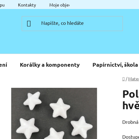
pu
Kontakty
Moje objednávka
ení
Korálky a komponenty
Papírnictví, škola
Domů
/
Mater
Po
hvě
Drobná 
Dostup