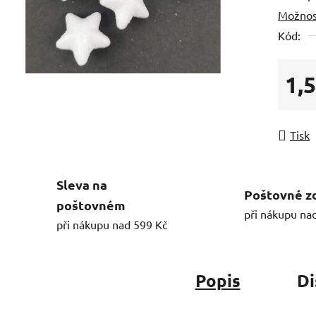
Možnos
Kód:
1,
Měrná
Tisk
Sleva na
Poštovné z
poštovném
při nákupu na
při nákupu nad 599 Kč
Popis
Di