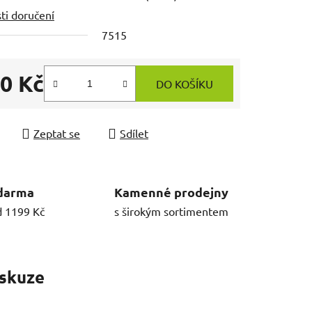
ti doručení
7515
50 Kč
DO KOŠÍKU
 cena:
Zeptat se
Sdílet
darma
Kamenné prodejny
d 1199 Kč
s širokým sortimentem
skuze