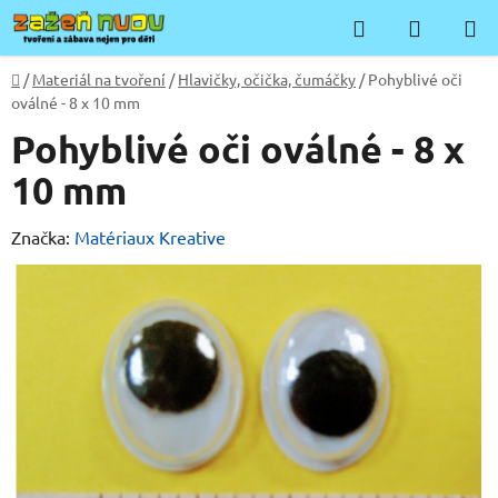
Přejít
Hledat
NÁKUP
na
KOŠÍK
obsah
Domů
/
Materiál na tvoření
/
Hlavičky, očička, čumáčky
/
Pohyblivé oči
oválné - 8 x 10 mm
Pohyblivé oči oválné - 8 x
10 mm
Značka:
Matériaux Kreative