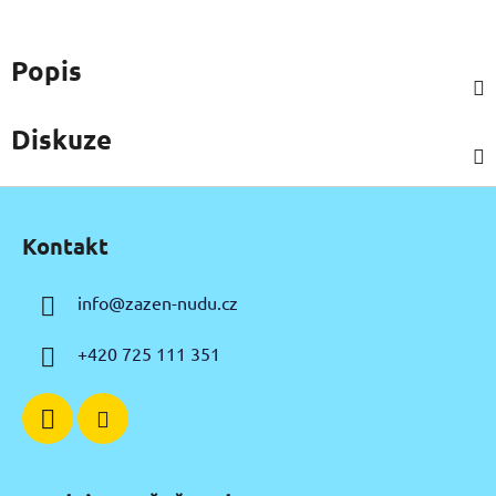
Popis
Diskuze
Z
á
Kontakt
p
a
info
@
zazen-nudu.cz
t
í
+420 725 111 351