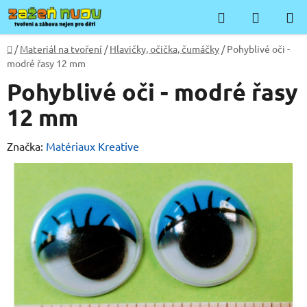
Přejít
Hledat
NÁKUP
na
KOŠÍK
obsah
Domů
/
Materiál na tvoření
/
Hlavičky, očička, čumáčky
/
Pohyblivé oči -
modré řasy 12 mm
Pohyblivé oči - modré řasy
12 mm
Značka:
Matériaux Kreative