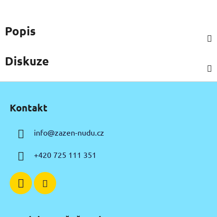
Popis
Diskuze
Z
á
Kontakt
p
a
info
@
zazen-nudu.cz
t
í
+420 725 111 351