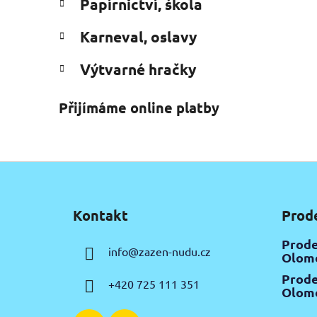
Papírnictví, škola
Karneval, oslavy
Výtvarné hračky
Přijímáme online platby
Z
á
Kontakt
Prod
p
a
Prode
info
@
zazen-nudu.cz
t
Olomo
í
Prode
+420 725 111 351
Olomo