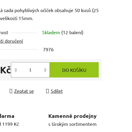
 sada pohyblivých očiček obsahuje 50 kusů (25
 velikosti 15mm.
nost
Skladem
(12 balení)
ti doručení
7976
 Kč
DO KOŠÍKU
 cena:
Zeptat se
Sdílet
darma
Kamenné prodejny
d 1199 Kč
s širokým sortimentem