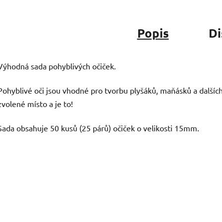
Popis
Di
Výhodná sada pohyblivých očiček.
Pohyblivé oči jsou vhodné pro tvorbu plyšáků, maňásků a dalšíc
zvolené místo a je to!
Sada obsahuje 50 kusů (25 párů) očiček o velikosti 15mm.