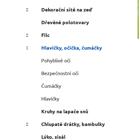
n
e
n
Dekorační sítě na zeď
í
Dřevěné polotovary
p
a
Filc
n
Hlavičky, očička, čumáčky
e
l
Pohyblivé oči
Bezpečnostní oči
Čumáčky
Hlavičky
Kruhy na lapače snů
Chlupaté drátky, bambulky
Lýko, sisál