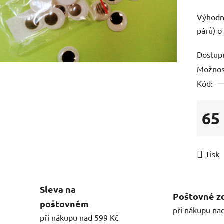
Výhodná
párů) o
Dostup
Možnos
Kód:
65
Měrná
Tisk
Sleva na
Poštovné z
poštovném
při nákupu na
při nákupu nad 599 Kč