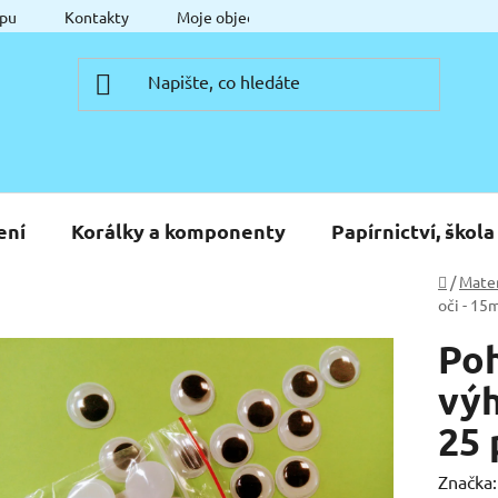
pu
Kontakty
Moje objednávka
ení
Korálky a komponenty
Papírnictví, škola
Domů
/
Mater
oči - 15
Poh
výh
25 
Značka