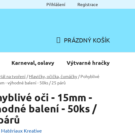
Přihlášení
Registrace
PRÁZDNÝ KOŠÍK
NÁKUPNÍ
KOŠÍK
Karneval, oslavy
Výtvarné hračky
iál na tvoření
/
Hlavičky, očička, čumáčky
/
Pohyblivé
mm - výhodné balení - 50ks / 25 párů
yblivé oči - 15mm -
odné balení - 50ks /
párů
:
Matériaux Kreative