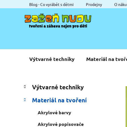
Přejít
Blog - Co vyrábět s dětmi
Prodejny
O náku
na
obsah
Výtvarné techniky
Materiál na tvoř
P
K
Přeskočit
Výtvarné techniky
a
o
kategorie
t
s
Materiál na tvoření
e
t
g
r
Akrylové barvy
o
a
r
Akrylové popisovače
i