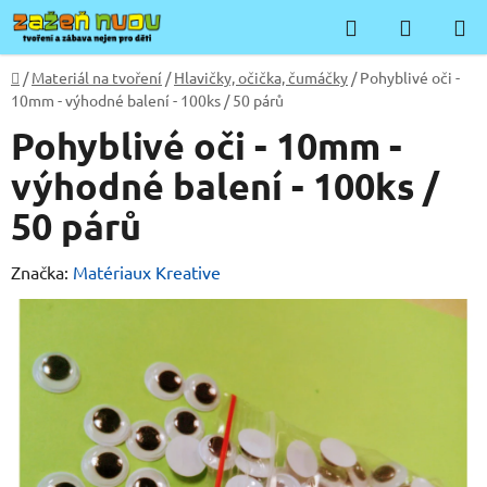
Přejít
Hledat
NÁKUP
na
KOŠÍK
obsah
Domů
/
Materiál na tvoření
/
Hlavičky, očička, čumáčky
/
Pohyblivé oči -
10mm - výhodné balení - 100ks / 50 párů
Pohyblivé oči - 10mm -
výhodné balení - 100ks /
50 párů
Značka:
Matériaux Kreative