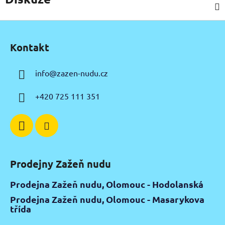
Z
á
Kontakt
p
a
info
@
zazen-nudu.cz
t
í
+420 725 111 351
Prodejny Zažeň nudu
Prodejna Zažeň nudu, Olomouc - Hodolanská
Prodejna Zažeň nudu, Olomouc - Masarykova
třída