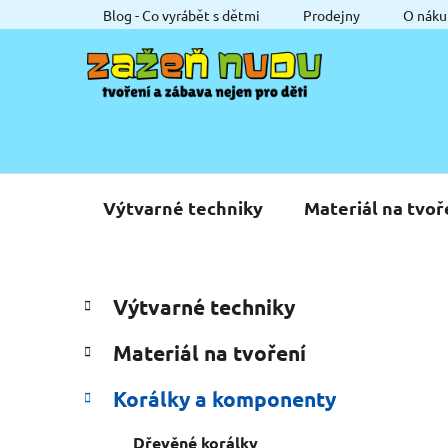
Přejít
Blog - Co vyrábět s dětmi
Prodejny
O náku
na
obsah
Výtvarné techniky
Materiál na tvoř
P
K
Přeskočit
Výtvarné techniky
a
o
kategorie
t
s
Materiál na tvoření
e
t
g
r
Korálky a komponenty
o
a
r
Dřevěné korálky
i