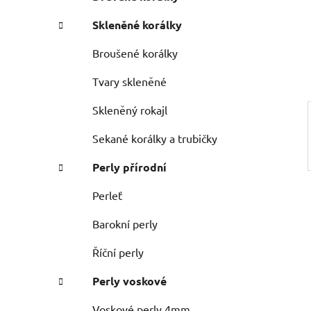
n
e
n
Skleněné korálky
í
p
Broušené korálky
a
Tvary skleněné
n
e
Skleněný rokajl
l
Sekané korálky a trubičky
Perly přírodní
Perleť
Barokní perly
Říční perly
Perly voskové
Voskové perly 4mm