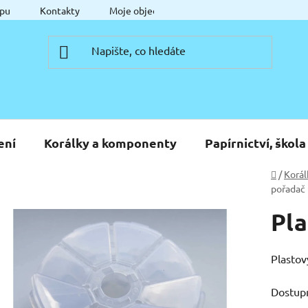
pu
Kontakty
Moje objednávka
ení
Korálky a komponenty
Papírnictví, škola
Domů
/
Korál
pořadač 
Pla
Plastov
Dostup