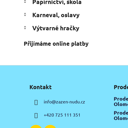
Papírnictví, škola
Karneval, oslavy
Výtvarné hračky
Přijímáme online platby
Z
á
Kontakt
Prod
p
a
Prode
info
@
zazen-nudu.cz
t
Olomo
í
Prode
+420 725 111 351
Olomo