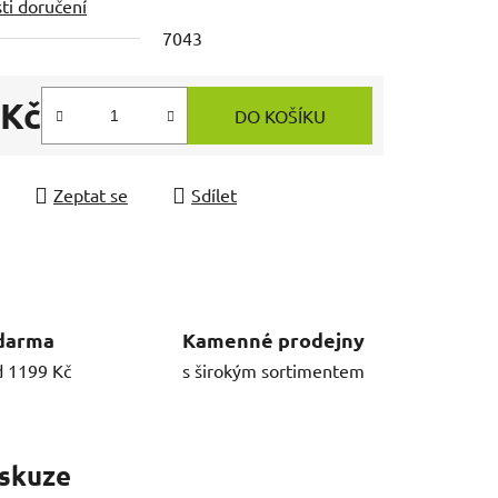
ti doručení
7043
 Kč
DO KOŠÍKU
 cena:
Zeptat se
Sdílet
darma
Kamenné prodejny
d 1199 Kč
s širokým sortimentem
skuze