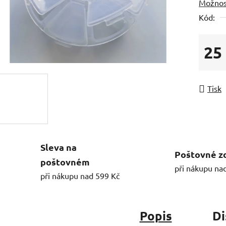
Možnos
Kód:
25
Měrná
Tisk
Sleva na
Poštovné z
poštovném
při nákupu na
při nákupu nad 599 Kč
Popis
Di