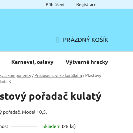
Přihlášení
Registrace
PRÁZDNÝ KOŠÍK
NÁKUPNÍ
KOŠÍK
Karneval, oslavy
Výtvarné hračky
ky a komponenty
/
Příslušenství ke korálkům
/
Plastový
kulatý
stový pořadač kulatý
ý pořadač. Model 10,5.
nost
Skladem
(28 ks)