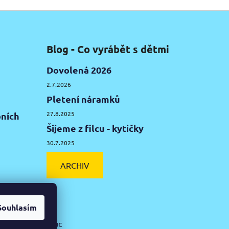
Blog - Co vyrábět s dětmi
Dovolená 2026
2.7.2026
Pletení náramků
27.8.2025
ních
Šijeme z filcu - kytičky
30.7.2025
ARCHIV
Souhlasím
ká hlína Olomouc