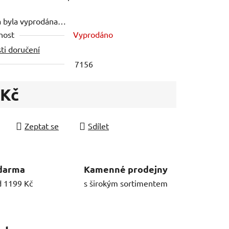
a byla vyprodána…
nost
Vyprodáno
ti doručení
7156
 Kč
 cena:
Zeptat se
Sdílet
darma
Kamenné prodejny
d 1199 Kč
s širokým sortimentem