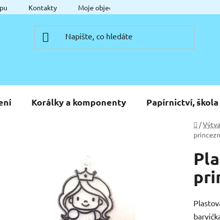
pu
Kontakty
Moje objednávka
ení
Korálky a komponenty
Papírnictví, škola
Domů
/
Výtva
princez
Pla
pri
Plastov
barvičk