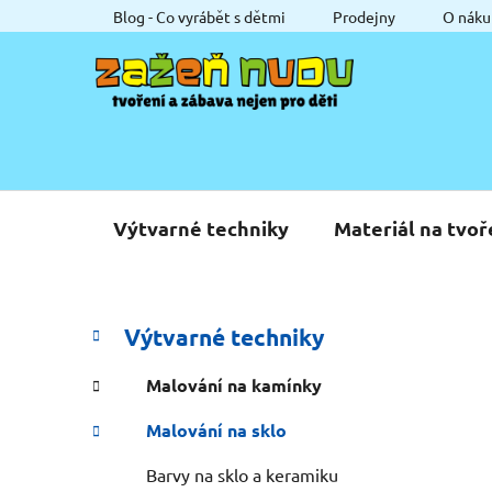
Přejít
Blog - Co vyrábět s dětmi
Prodejny
O náku
na
obsah
Výtvarné techniky
Materiál na tvoř
P
K
Přeskočit
Výtvarné techniky
a
o
kategorie
t
s
Malování na kamínky
e
t
g
Malování na sklo
r
o
a
r
Barvy na sklo a keramiku
i