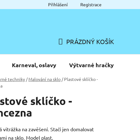
Přihlášení
Registrace
PRÁZDNÝ KOŠÍK
NÁKUPNÍ
KOŠÍK
Karneval, oslavy
Výtvarné hračky
rné techniky
/
Malování na sklo
/
Plastové sklíčko -
na
stové sklíčko -
ncezna
á vitrážka na zavěšení. Stačí jen domalovat
ami na sklo. Model plast.