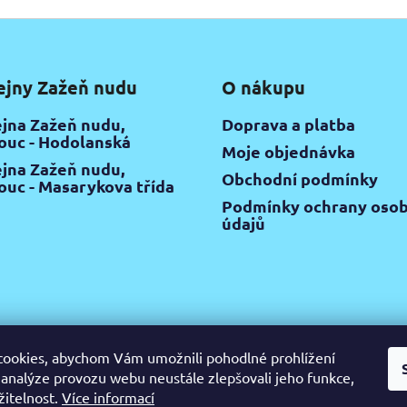
ejny Zažeň nudu
O nákupu
jna Zažeň nudu,
Doprava a platba
uc - Hodolanská
Moje objednávka
jna Zažeň nudu,
Obchodní podmínky
uc - Masarykova třída
Podmínky ochrany osob
údajů
ookies, abychom Vám umožnili pohodlné prohlížení
 analýze provozu webu neustále zlepšovali jeho funkce,
gram
Pinterest
YouTube
Výtvarné potřeby Olomouc
Keramic
žitelnost.
Více informací