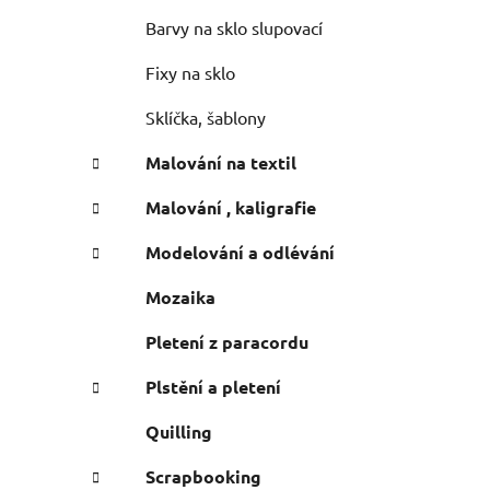
n
e
n
Barvy na sklo slupovací
í
Fixy na sklo
p
a
Sklíčka, šablony
n
Malování na textil
e
l
Malování , kaligrafie
Modelování a odlévání
Mozaika
Pletení z paracordu
Plstění a pletení
Quilling
Scrapbooking