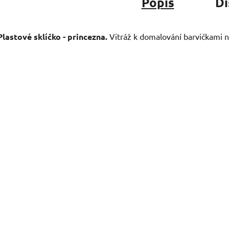
Popis
Di
Plastové sklíčko - princezna.
Vitráž k domalování barvičkami na 