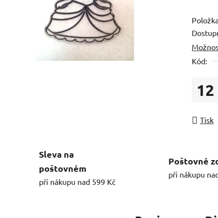
Položk
Dostup
Možnos
Kód:
12
Měrná
Tisk
Sleva na
Poštovné z
poštovném
při nákupu na
při nákupu nad 599 Kč