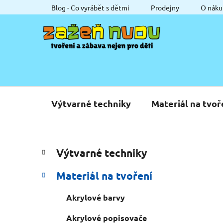
Přejít
Blog - Co vyrábět s dětmi
Prodejny
O náku
na
obsah
Výtvarné techniky
Materiál na tvoř
P
K
Přeskočit
Výtvarné techniky
a
o
kategorie
t
s
Materiál na tvoření
e
t
g
r
Akrylové barvy
o
a
r
Akrylové popisovače
i