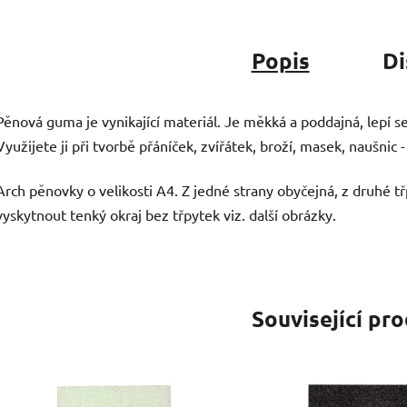
Popis
Di
Pěnová guma je vynikající materiál. Je měkká a poddajná, lepí se 
Využijete ji při tvorbě přáníček, zvířátek, broží, masek, naušnic
Arch pěnovky o velikosti A4. Z jedné strany obyčejná, z druhé 
vyskytnout tenký okraj bez třpytek viz. další obrázky.
Související pr