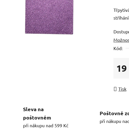
Třpytiv
stříhán
Dostup
Možnos
Kód:
19
Měrná
Tisk
Sleva na
Poštovné z
poštovném
při nákupu na
při nákupu nad 599 Kč