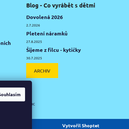
Blog - Co vyrábět s dětmi
Dovolená 2026
2.7.2026
Pletení náramků
27.8.2025
ních
Šijeme z filcu - kytičky
30.7.2025
ARCHIV
Souhlasím
ká hlína Olomouc
Vytvořil Shoptet