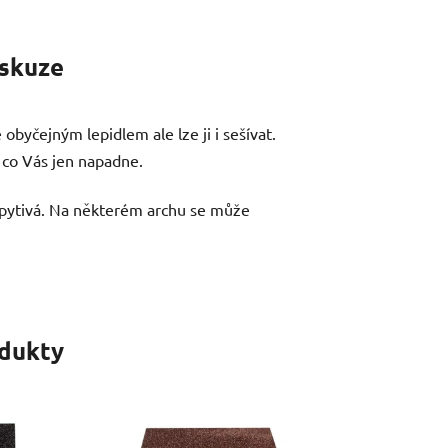
skuze
obyčejným lepidlem ale lze ji i sešívat.
- co Vás jen napadne.
třpytivá. Na některém archu se může
odukty