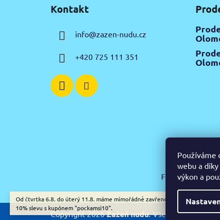
á
Kontakt
Prod
p
a
Prode
info
@
zazen-nudu.cz
t
Olomo
í
Prode
+420 725 111 351
Olomo
Používáme c
webu a díky
výkon a pou
Facebook
Insta
Od čtvrtka 6.8. do úterý 11.8. máme mimořádně zavřeno. Nespěcháte? Využ
Nastaven
10% slevu s kupónem "pockamsi10".
Copyright 2026
Zažeň nudu
. Všechna práva vyh