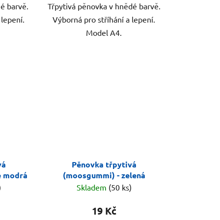
né barvě.
Třpytivá pěnovka v hnědé barvě.
 lepení.
Výborná pro stříhání a lepení.
Model A4.
vá
Pěnovka třpytivá
e modrá
(moosgummi) - zelená
)
Skladem
(50 ks)
19 Kč