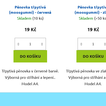
Pěnovka třpytivá
Pěnovka třpyti
(moosgummi) - červená
(moosgummi) - zl
Skladem
(10 ks)
Skladem
(>50 ks
19 Kč
19 Kč
DO KOŠÍKU
DO KOŠÍKU
Třpytivá pěnovka v červené barvě.
Třpytivá pěnovka ve zla
Výborná pro stříhání a lepení..
Výborná pro stříhání a
Model A4.
Model A4.