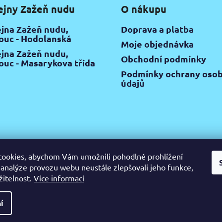
ejny Zažeň nudu
O nákupu
jna Zažeň nudu,
Doprava a platba
uc - Hodolanská
Moje objednávka
jna Zažeň nudu,
Obchodní podmínky
uc - Masarykova třída
Podmínky ochrany osob
údajů
ookies, abychom Vám umožnili pohodlné prohlížení
 analýze provozu webu neustále zlepšovali jeho funkce,
žitelnost.
Více informací
gram
Pinterest
YouTube
Výtvarné potřeby Olomouc
Keramic
ijte
í
razena.
Upravit nastavení cookies