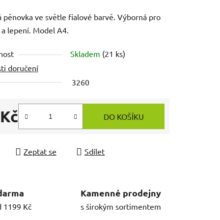
á pěnovka ve světle fialové barvě. Výborná pro
í a lepení. Model A4.
nost
Skladem
(21 ks)
ti doručení
3260
 Kč
DO KOŠÍKU
 cena:
Zeptat se
Sdílet
darma
Kamenné prodejny
d 1199 Kč
s širokým sortimentem