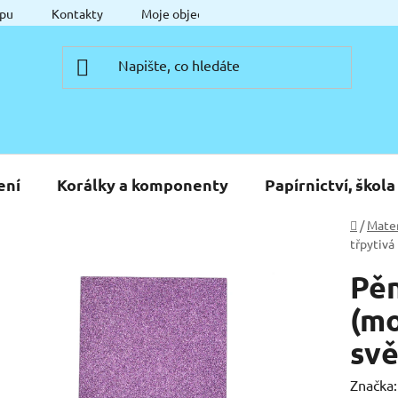
pu
Kontakty
Moje objednávka
ení
Korálky a komponenty
Papírnictví, škola
Domů
/
Mater
třpytivá
Pěn
(mo
svě
Značka