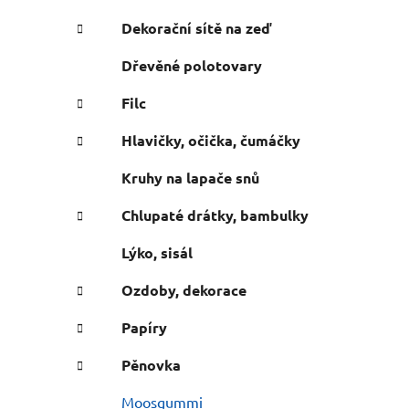
n
e
n
Dekorační sítě na zeď
í
Dřevěné polotovary
p
a
Filc
n
Hlavičky, očička, čumáčky
e
l
Kruhy na lapače snů
Chlupaté drátky, bambulky
Lýko, sisál
Ozdoby, dekorace
Papíry
Pěnovka
Moosgummi