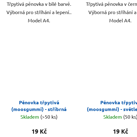
Třpytivá pěnovka v bílé barvě.
Třpytivá pěnovka v čer
Výborná pro stříhání a lepení..
Výborná pro stříhání a
Model A4.
Model A4.
Pěnovka třpytivá
Pěnovka třpyti
(moosgummi) - stříbrná
(moosgummi) - světl
Skladem
(>50 ks)
Skladem
(50 ks
19 Kč
19 Kč