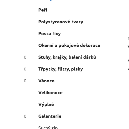
Peří
Polystyrenové tvary
Posca fixy
Okenní a pokojové dekorace
Stuhy, krajky, balení dárků
Třpytky, flitry, písky
Vánoce
Velikonoce
Výplně
Galanterie
Suchý zip