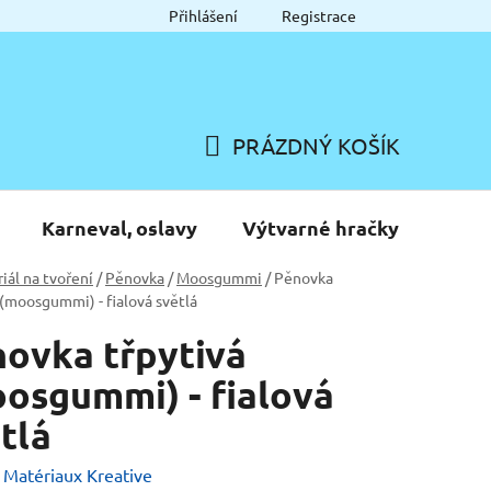
Přihlášení
Registrace
PRÁZDNÝ KOŠÍK
NÁKUPNÍ
KOŠÍK
Karneval, oslavy
Výtvarné hračky
iál na tvoření
/
Pěnovka
/
Moosgummi
/
Pěnovka
 (moosgummi) - fialová světlá
ovka třpytivá
osgummi) - fialová
tlá
:
Matériaux Kreative