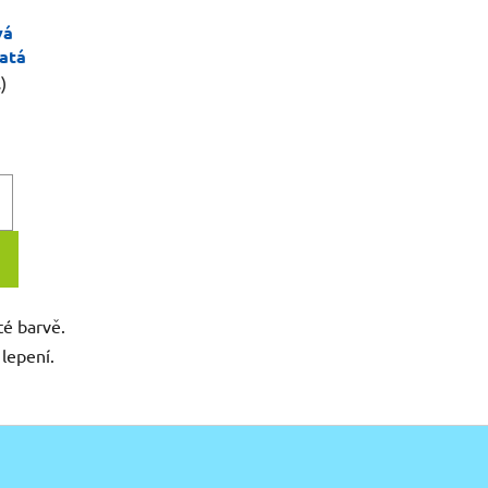
vá
atá
)
té barvě.
 lepení.