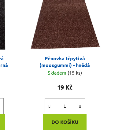
vá
Pěnovka třpytivá
erná
(moosgummi) - hnědá
)
Skladem
(15 ks)
19 Kč
DO KOŠÍKU