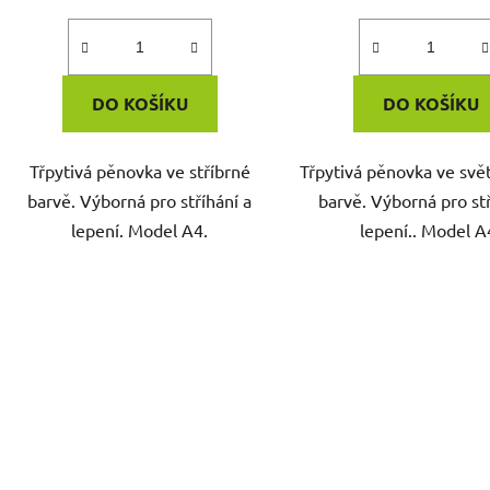
DO KOŠÍKU
DO KOŠÍKU
Třpytivá pěnovka ve stříbrné
Třpytivá pěnovka ve svě
barvě. Výborná pro stříhání a
barvě. Výborná pro stř
lepení. Model A4.
lepení.. Model A