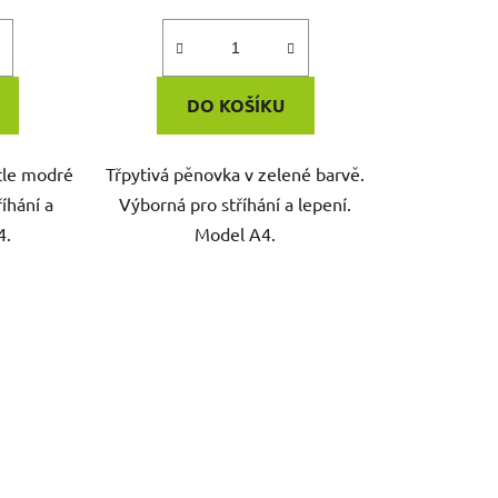
DO KOŠÍKU
tle modré
Třpytivá pěnovka v zelené barvě.
íhání a
Výborná pro stříhání a lepení.
4.
Model A4.