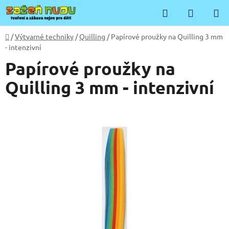
Přejít
Hledat
NÁKUP
na
KOŠÍK
obsah
Domů
/
Výtvarné techniky
/
Quilling
/
Papírové proužky na Quilling 3 mm
- intenzivní
Papírové proužky na
Quilling 3 mm - intenzivní