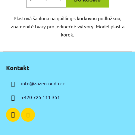
Plastová šablona na quilling s korkovou podložkou,
znamenité tvary pro jedinečné výtvory. Model plast a
korek.
Z
á
Kontakt
p
a
info
@
zazen-nudu.cz
t
í
+420 725 111 351