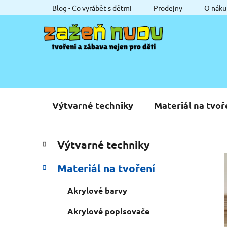
Přejít
Blog - Co vyrábět s dětmi
Prodejny
O náku
na
obsah
Výtvarné techniky
Materiál na tvoř
P
K
Přeskočit
Výtvarné techniky
a
o
kategorie
t
s
Materiál na tvoření
e
t
g
r
Akrylové barvy
o
a
r
Akrylové popisovače
i
n