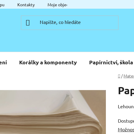
pu
Kontakty
Moje objednávka
ení
Korálky a komponenty
Papírnictví, škola
Domů
/
Mater
Pap
Lehounk
Dostup
Možnos