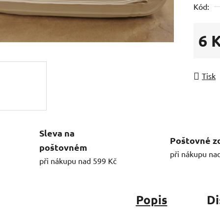
Kód:
6 
Měrná
Tisk
Sleva na
Poštovné z
poštovném
při nákupu na
při nákupu nad 599 Kč
Popis
Di