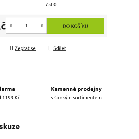
7500
Kč
DO KOŠÍKU
 cena:
Zeptat se
Sdílet
darma
Kamenné prodejny
d 1199 Kč
s širokým sortimentem
skuze