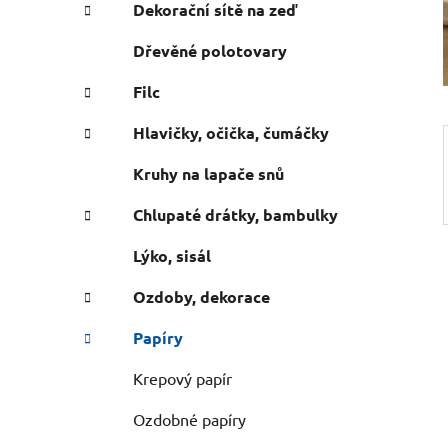
e
n
Dekorační sítě na zeď
í
Dřevěné polotovary
p
a
Filc
n
Hlavičky, očička, čumáčky
e
l
Kruhy na lapače snů
Chlupaté drátky, bambulky
Lýko, sisál
Ozdoby, dekorace
Papíry
Krepový papír
Ozdobné papíry