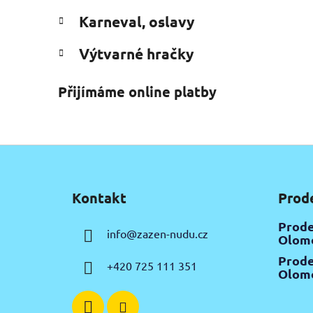
Karneval, oslavy
Výtvarné hračky
Přijímáme online platby
Z
á
Kontakt
Prod
p
a
Prode
info
@
zazen-nudu.cz
t
Olomo
í
Prode
+420 725 111 351
Olomo