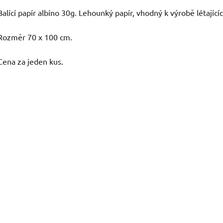
Balící papír albíno 30g. Lehounký papír, vhodný k výrobě létající
Rozměr 70 x 100 cm.
Cena za jeden kus.