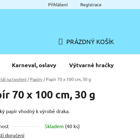
Přihlášení
Registrace
PRÁZDNÝ KOŠÍK
NÁKUPNÍ
KOŠÍK
Karneval, oslavy
Výtvarné hračky
iál na tvoření
/
Papíry
/
Papír 70 x 100 cm, 30 g
ír 70 x 100 cm, 30 g
ý papír vhodný k výrobě draka.
nost
Skladem
(40 ks)
ti doručení