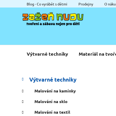
Přejít
Blog - Co vyrábět s dětmi
Prodejny
O náku
na
obsah
Výtvarné techniky
Materiál na tvoř
P
K
Přeskočit
Výtvarné techniky
a
o
kategorie
t
s
Malování na kamínky
e
t
g
Malování na sklo
r
o
a
r
Malování na textil
i