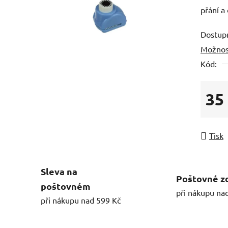
přání a
Dostup
Možnos
Kód:
35
Měrná
Tisk
Sleva na
Poštovné z
poštovném
při nákupu na
při nákupu nad 599 Kč