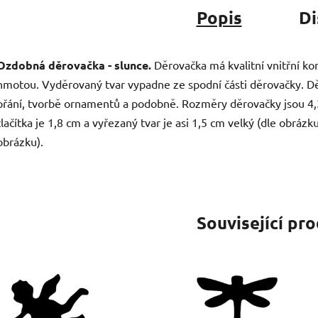
Popis
Di
Ozdobná děrovačka - slunce.
Děrovačka má kvalitní vnitřní kon
hmotou. Vyděrovaný tvar vypadne ze spodní části děrovačky. Dě
přání, tvorbě ornamentů a podobně. Rozměry děrovačky jsou 4,3
tlačítka je 1,8 cm a vyřezaný tvar je asi 1,5 cm velký (dle obráz
obrázku).
Související pr