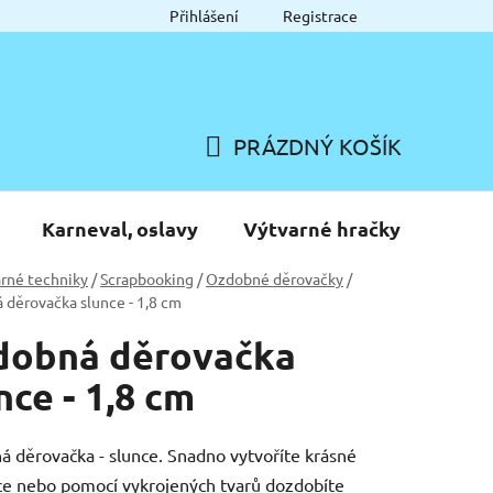
Přihlášení
Registrace
PRÁZDNÝ KOŠÍK
NÁKUPNÍ
KOŠÍK
Karneval, oslavy
Výtvarné hračky
rné techniky
/
Scrapbooking
/
Ozdobné děrovačky
/
děrovačka slunce - 1,8 cm
dobná děrovačka
nce - 1,8 cm
 děrovačka - slunce. Snadno vytvoříte krásné
e nebo pomocí vykrojených tvarů dozdobíte