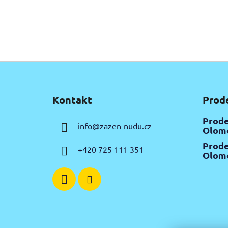
Z
á
Kontakt
Prod
p
a
Prode
info
@
zazen-nudu.cz
t
Olomo
í
Prode
+420 725 111 351
Olomo