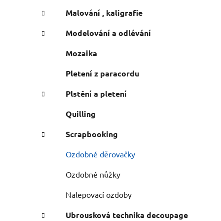
n
e
n
Malování , kaligrafie
í
Modelování a odlévání
p
a
Mozaika
n
Pletení z paracordu
e
l
Plstění a pletení
Quilling
Scrapbooking
Ozdobné děrovačky
Ozdobné nůžky
Nalepovací ozdoby
Ubrousková technika decoupage