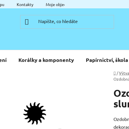
pu
Kontakty
Moje objednávka
ení
Korálky a komponenty
Papírnictví, škola
Domů
/
Výtva
Ozdobná 
Oz
slu
Ozdobná
dekorac