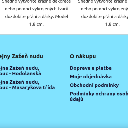
Snadno vytvoříte krásné dekorace
Snadno vytvoříte krásné
nebo pomocí vykrojených tvarů
nebo pomocí vykrojený
dozdobíte přání a dárky. Model
dozdobíte přání a dárk
1,8 cm.
1,8 cm.
ejny Zažeň nudu
O nákupu
jna Zažeň nudu,
Doprava a platba
uc - Hodolanská
Moje objednávka
jna Zažeň nudu,
Obchodní podmínky
uc - Masarykova třída
Podmínky ochrany osob
údajů