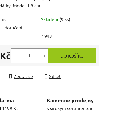
 dárky. Model 1,8 cm.
nost
Skladem
(9 ks)
ti doručení
1943
 Kč
DO KOŠÍKU
 cena:
Zeptat se
Sdílet
darma
Kamenné prodejny
d 1199 Kč
s širokým sortimentem