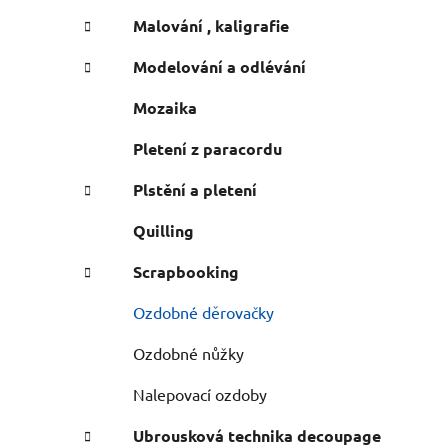
n
e
n
Malování , kaligrafie
í
Modelování a odlévání
p
a
Mozaika
n
Pletení z paracordu
e
l
Plstění a pletení
Quilling
Scrapbooking
Ozdobné děrovačky
Ozdobné nůžky
Nalepovací ozdoby
Ubrousková technika decoupage