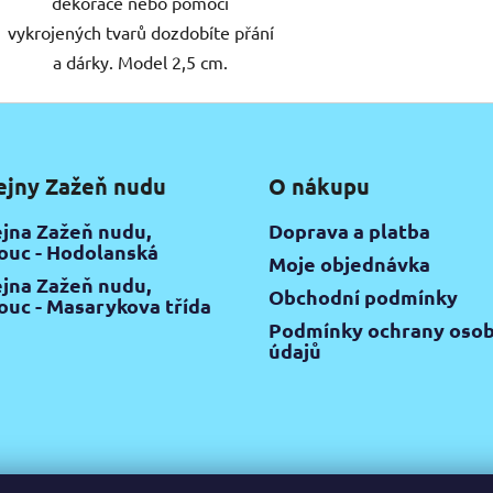
dekorace nebo pomocí
vykrojených tvarů dozdobíte přání
a dárky. Model 2,5 cm.
ejny Zažeň nudu
O nákupu
jna Zažeň nudu,
Doprava a platba
uc - Hodolanská
Moje objednávka
jna Zažeň nudu,
Obchodní podmínky
uc - Masarykova třída
Podmínky ochrany osob
údajů