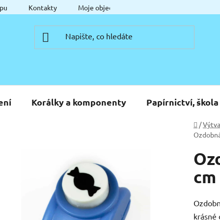
pu
Kontakty
Moje objednávka
ení
Korálky a komponenty
Papírnictví, škola
Domů
/
Výtva
Ozdobná 
Ozd
cm 
Ozdobná
krásné 