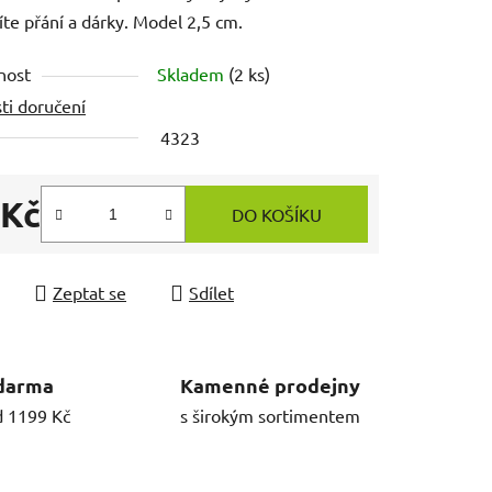
te přání a dárky. Model 2,5 cm.
nost
Skladem
(2 ks)
ti doručení
4323
 Kč
DO KOŠÍKU
 cena:
Zeptat se
Sdílet
darma
Kamenné prodejny
d 1199 Kč
s širokým sortimentem