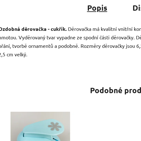
Popis
Di
Ozdobná děrovačka - cukřík.
Děrovačka má kvalitní vnitřní kon
hmotou. Vyděrovaný tvar vypadne ze spodní části děrovačky. Dě
přání, tvorbě ornamentů a podobně. Rozměry děrovačky jsou 6,2 
2,5 cm velký.
Podobné prod