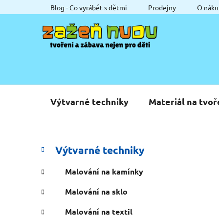
Přejít
Blog - Co vyrábět s dětmi
Prodejny
O náku
na
obsah
Výtvarné techniky
Materiál na tvoř
P
K
Přeskočit
Výtvarné techniky
a
o
kategorie
t
s
Malování na kamínky
e
t
g
Malování na sklo
r
o
a
r
Malování na textil
i