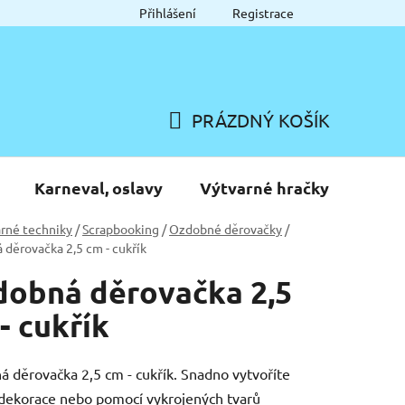
Přihlášení
Registrace
PRÁZDNÝ KOŠÍK
NÁKUPNÍ
KOŠÍK
Karneval, oslavy
Výtvarné hračky
rné techniky
/
Scrapbooking
/
Ozdobné děrovačky
/
děrovačka 2,5 cm - cukřík
obná děrovačka 2,5
- cukřík
 děrovačka 2,5 cm - cukřík. Snadno vytvoříte
dekorace nebo pomocí vykrojených tvarů