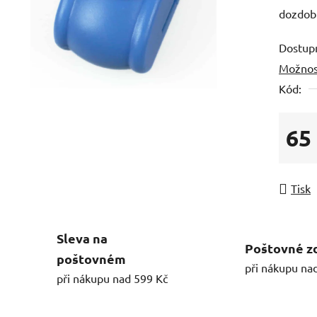
dozdobí
Dostup
Možnos
Kód:
65
Měrná
Tisk
Sleva na
Poštovné z
poštovném
při nákupu na
při nákupu nad 599 Kč