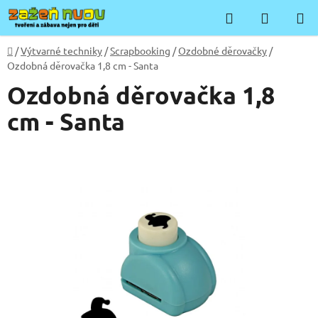
Přejít
Hledat
NÁKUP
na
KOŠÍK
obsah
Domů
/
Výtvarné techniky
/
Scrapbooking
/
Ozdobné děrovačky
/
Ozdobná děrovačka 1,8 cm - Santa
Ozdobná děrovačka 1,8
cm - Santa