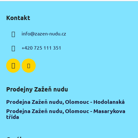
Z
á
Kontakt
p
a
info
@
zazen-nudu.cz
t
í
+420 725 111 351
Prodejny Zažeň nudu
Prodejna Zažeň nudu, Olomouc - Hodolanská
Prodejna Zažeň nudu, Olomouc - Masarykova
třída