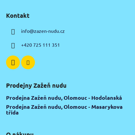
Z
á
Kontakt
p
a
info
@
zazen-nudu.cz
t
í
+420 725 111 351
Prodejny Zažeň nudu
Prodejna Zažeň nudu, Olomouc - Hodolanská
Prodejna Zažeň nudu, Olomouc - Masarykova
třída
O nákupu