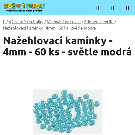
Přejít
Hledat
NÁKUP
na
KOŠÍK
obsah
Domů
/
Výtvarné techniky
/
Malování na textil
/
Zdobení textilu
/
Nažehlovací kamínky - 4mm - 60 ks - světle modrá
Nažehlovací kamínky -
4mm - 60 ks - světle modrá