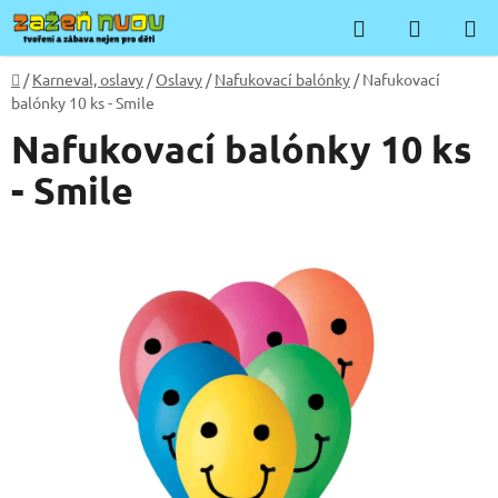
Přejít
Hledat
NÁKUP
na
KOŠÍK
obsah
Domů
/
Karneval, oslavy
/
Oslavy
/
Nafukovací balónky
/
Nafukovací
balónky 10 ks - Smile
Nafukovací balónky 10 ks
- Smile