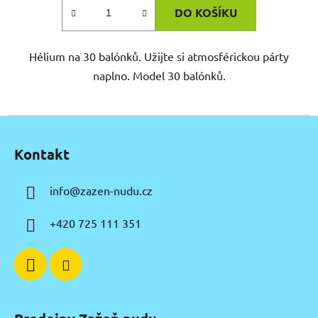
DO KOŠÍKU
Hélium na 30 balónků. Užijte si atmosférickou párty
naplno. Model 30 balónků.
Z
á
Kontakt
p
a
info
@
zazen-nudu.cz
t
í
+420 725 111 351