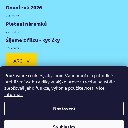
Dovolená 2026
2.7.2026
Pletení náramků
27.8.2025
Šijeme z filcu - kytičky
30.7.2025
ARCHIV
Používáme cookies, abychom Vám umožnili pohodlné
prohlížení webu a díky analýze provozu webu neustále
zlepšovali jeho funkce, výkon a použitelnost.
Více
Facebook
Instagram
Pinterest
YouTube
informací
Výtvarné potřeby Olomouc
Keramická hlína Olomouc
Nastavení
Vytvořil Shoptet
Od čtvrtka 6.8. do úterý 11.8. máme mimořádně zavřeno.
Souhlasím
Copyright 2026
Zažeň nudu
. Všechna práva vyhrazena.