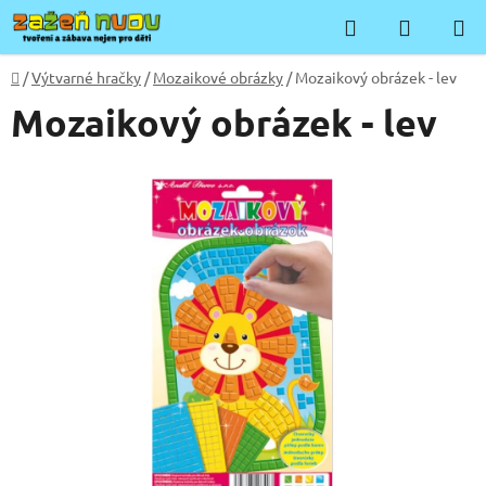
Přejít
Hledat
NÁKUP
na
KOŠÍK
obsah
Domů
/
Výtvarné hračky
/
Mozaikové obrázky
/
Mozaikový obrázek - lev
Mozaikový obrázek - lev