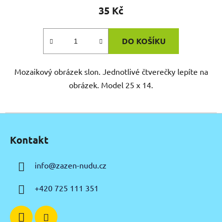
35 Kč
DO KOŠÍKU
Mozaikový obrázek slon. Jednotlivé čtverečky lepíte na
obrázek. Model 25 x 14.
Z
á
Kontakt
p
a
info
@
zazen-nudu.cz
t
í
+420 725 111 351