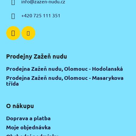
info
@
zazen-nudu.cz
t
í
+420 725 111 351
Prodejny Zažeň nudu
Prodejna Zažeň nudu, Olomouc - Hodolanská
Prodejna Zažeň nudu, Olomouc - Masarykova
třída
O nákupu
Doprava a platba
Moje objednávka