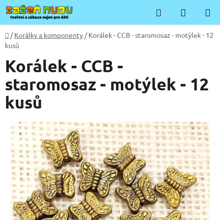
Přejít
Hledat
NÁKUP
na
KOŠÍK
obsah
Domů
/
Korálky a komponenty
/
Korálek - CCB - staromosaz - motýlek - 12
kusů
Korálek - CCB -
staromosaz - motýlek - 12
kusů