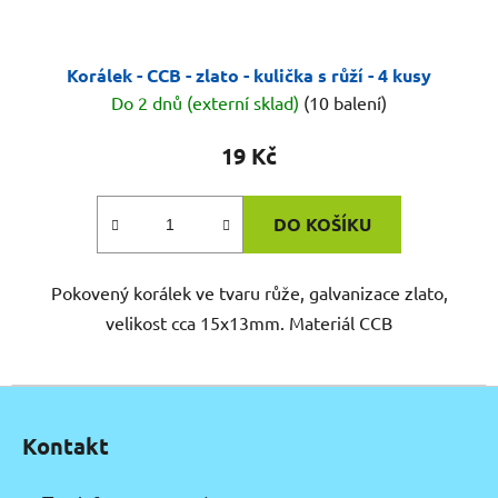
Korálek - CCB - zlato - kulička s růží - 4 kusy
Do 2 dnů (externí sklad)
(10 balení)
19 Kč
DO KOŠÍKU
Pokovený korálek ve tvaru růže, galvanizace zlato,
velikost cca 15x13mm. Materiál CCB
Z
á
Kontakt
p
a