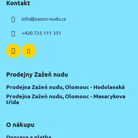
Kontakt
p
a
info
@
zazen-nudu.cz
t
í
+420 725 111 351
Prodejny Zažeň nudu
Prodejna Zažeň nudu, Olomouc - Hodolanská
Prodejna Zažeň nudu, Olomouc - Masarykova
třída
O nákupu
Doprava a platba