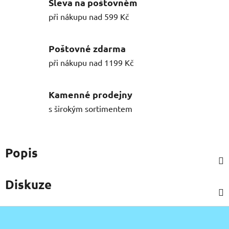
Sleva na poštovném
při nákupu nad 599 Kč
Poštovné zdarma
při nákupu nad 1199 Kč
Kamenné prodejny
s širokým sortimentem
Popis
Diskuze
Z
á