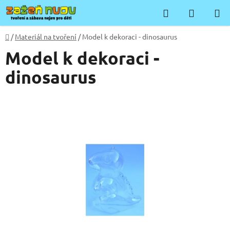
Přejít
Hledat
NÁKUP
na
KOŠÍK
obsah
Domů
/
Materiál na tvoření
/
Model k dekoraci - dinosaurus
Model k dekoraci -
dinosaurus