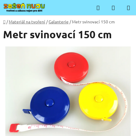
Přejít
Hledat
NÁKUP
na
KOŠÍK
obsah
Domů
/
Materiál na tvoření
/
Galanterie
/
Metr svinovací 150 cm
Metr svinovací 150 cm