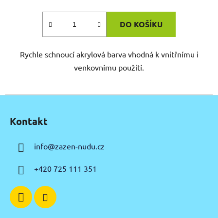
DO KOŠÍKU
Rychle schnoucí akrylová barva vhodná k vnitřnímu i
venkovnímu použití.
Z
á
Kontakt
p
a
info
@
zazen-nudu.cz
t
í
+420 725 111 351