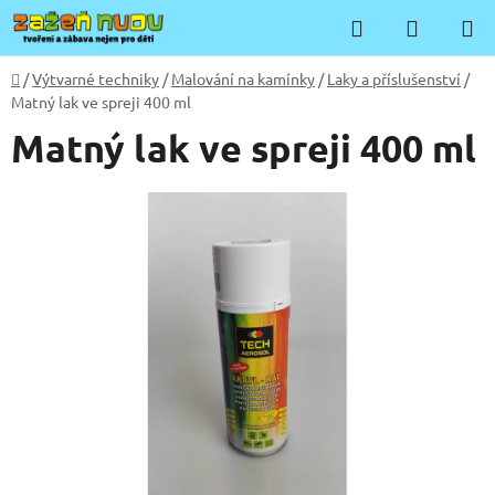
Přejít
Hledat
NÁKUP
na
KOŠÍK
obsah
Domů
/
Výtvarné techniky
/
Malování na kamínky
/
Laky a příslušenství
/
Matný lak ve spreji 400 ml
Matný lak ve spreji 400 ml