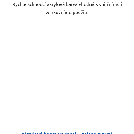
Rychle schnoucí akrylová barva vhodná k vnitřnímu i
venkovnímu použití.
Akrylová barva ve spreji - zelená 400 ml