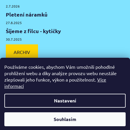
2.7.2026
Pletení náramků
27.8.2025
Šijeme z filcu - kytičky
30.7.2025
ARCHIV
Používáme cookies, abychom Vám umožnili pohodlné
prohlížení webu a díky analýze provozu webu neustále
zlepšovali jeho funkce, výkon a použitelnost.
Více
Facebook
Instagram
Pinterest
YouTube
informací
Výtvarné potřeby Olomouc
Keramická hlína Olomouc
Nastavení
Vytvořil Shoptet
Od čtvrtka 6.8. do úterý 11.8. máme mimořádně zavřeno.
Souhlasím
Copyright 2026
Zažeň nudu
. Všechna práva vyhrazena.
Nespěcháte? Využijte 10% slevu s kupónem "pockamsi10".
Upravit nastavení cookies