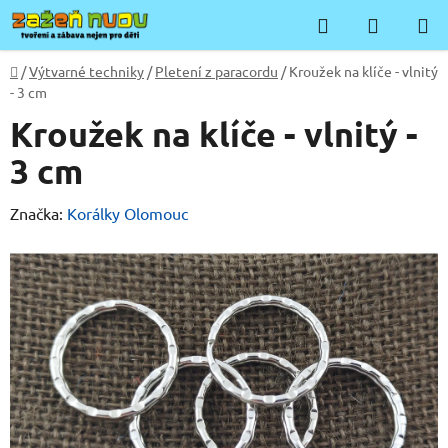
Přejít
Hledat
NÁKUP
na
KOŠÍK
obsah
Domů
/
Výtvarné techniky
/
Pletení z paracordu
/
Kroužek na klíče - vlnitý
- 3 cm
Kroužek na klíče - vlnitý -
3 cm
Značka:
Korálky Olomouc