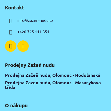
á
Kontakt
p
a
info
@
zazen-nudu.cz
t
í
+420 725 111 351
Prodejny Zažeň nudu
Prodejna Zažeň nudu, Olomouc - Hodolanská
Prodejna Zažeň nudu, Olomouc - Masarykova
třída
O nákupu