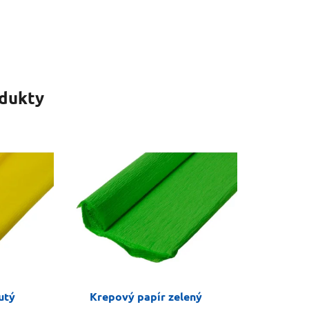
odukty
utý
Krepový papír zelený