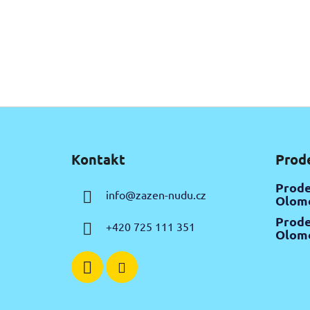
Z
á
Kontakt
Prod
p
a
Prode
info
@
zazen-nudu.cz
t
Olomo
í
Prode
+420 725 111 351
Olomo