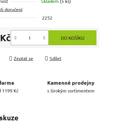
nost
Skladem
(5 ks)
ti doručení
2252
 Kč
DO KOŠÍKU
 cena:
Zeptat se
Sdílet
darma
Kamenné prodejny
d 1199 Kč
s širokým sortimentem
skuze