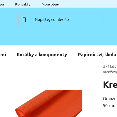
pu
Kontakty
Moje objednávka
ení
Korálky a komponenty
Papírnictví, škola
Domů
/
Mater
oranžov
Kre
Oranžov
50 cm.