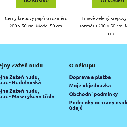
DO KOŠÍKU
DO KOŠÍKU
Černý krepový papír o rozměru
Tmavě zelený krepový 
200 x 50 cm. Model 50 cm.
rozměru 200 x 50 cm. 
cm.
ejny Zažeň nudu
O nákupu
jna Zažeň nudu,
Doprava a platba
uc - Hodolanská
Moje objednávka
jna Zažeň nudu,
Obchodní podmínky
uc - Masarykova třída
Podmínky ochrany osob
údajů