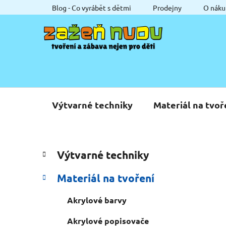
Přejít
Blog - Co vyrábět s dětmi
Prodejny
O náku
na
obsah
Výtvarné techniky
Materiál na tvoř
P
K
Přeskočit
Výtvarné techniky
a
o
kategorie
t
s
Materiál na tvoření
e
t
g
r
Akrylové barvy
o
a
r
Akrylové popisovače
i