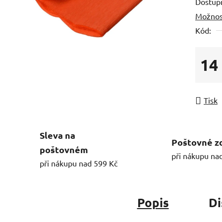
Dostup
Možnos
Kód:
14
Měrná
Tisk
Sleva na
Poštovné z
poštovném
při nákupu na
při nákupu nad 599 Kč
Popis
Di