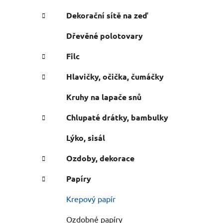
n
e
n
Dekorační sítě na zeď
í
Dřevěné polotovary
p
a
Filc
n
Hlavičky, očička, čumáčky
e
l
Kruhy na lapače snů
Chlupaté drátky, bambulky
Lýko, sisál
Ozdoby, dekorace
Papíry
Krepový papír
Ozdobné papíry