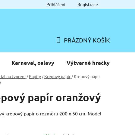
Přihlášení
Registrace
PRÁZDNÝ KOŠÍK
NÁKUPNÍ
KOŠÍK
Karneval, oslavy
Výtvarné hračky
iál na tvoření
/
Papíry
/
Krepový papír
/
Krepový papír
ý
pový papír oranžový
ý krepový papír o rozměru 200 x 50 cm. Model