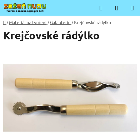
Přejít
Hledat
NÁKUP
na
KOŠÍK
obsah
Domů
/
Materiál na tvoření
/
Galanterie
/
Krejčovské rádýlko
Krejčovské rádýlko