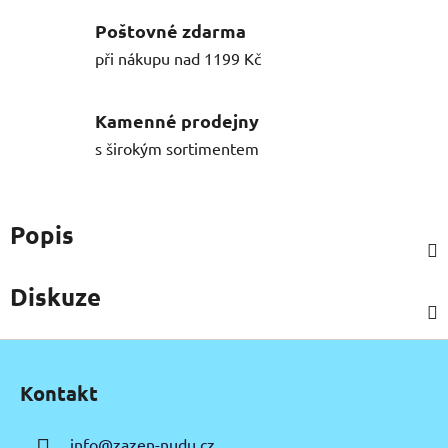
Poštovné zdarma
při nákupu nad 1199 Kč
Kamenné prodejny
s širokým sortimentem
Popis
Diskuze
Z
á
Kontakt
p
a
info
@
zazen-nudu.cz