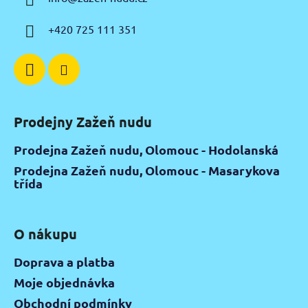
t
í
+420 725 111 351
Prodejny Zažeň nudu
Prodejna Zažeň nudu, Olomouc - Hodolanská
Prodejna Zažeň nudu, Olomouc - Masarykova
třída
O nákupu
Doprava a platba
Moje objednávka
Obchodní podmínky