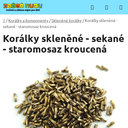
Přejít
Hledat
NÁKUP
na
KOŠÍK
obsah
Domů
/
Korálky a komponenty
/
Skleněné korálky
/
Korálky skleněné -
sekané - staromosaz kroucená
Korálky skleněné - sekané
- staromosaz kroucená