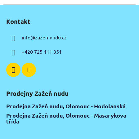
Z
á
Kontakt
p
a
info
@
zazen-nudu.cz
t
í
+420 725 111 351
Prodejny Zažeň nudu
Prodejna Zažeň nudu, Olomouc - Hodolanská
Prodejna Zažeň nudu, Olomouc - Masarykova
třída