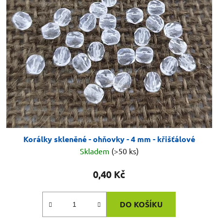
Korálky skleněné - ohňovky - 4 mm - křišťálové
Skladem
(>50 ks)
0,40 Kč
DO KOŠÍKU