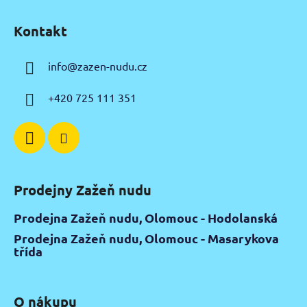
Z
á
Kontakt
p
a
info
@
zazen-nudu.cz
t
í
+420 725 111 351
Prodejny Zažeň nudu
Prodejna Zažeň nudu, Olomouc - Hodolanská
Prodejna Zažeň nudu, Olomouc - Masarykova
třída
O nákupu