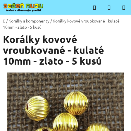
Přejít
Hledat
NÁKUP
na
KOŠÍK
obsah
Domů
/
Korálky a komponenty
/
Korálky kovové vroubkované - kulaté
10mm - zlato - 5 kusů
Korálky kovové
vroubkované - kulaté
10mm - zlato - 5 kusů