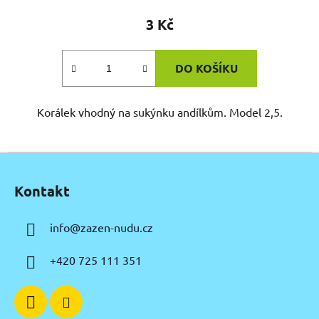
3 Kč
DO KOŠÍKU
Korálek vhodný na sukýnku andílkům. Model 2,5.
Z
á
Kontakt
p
a
info
@
zazen-nudu.cz
t
í
+420 725 111 351