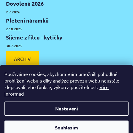
Dovolená 2026
2.7.2026
Pletení náramků
27.8.2025
Šijeme z filcu - kytičky
30.7.2025
ARCHIV
Používáme cookies, abychom Vám umožnili pohodlné
prohlížení webu a díky analýze provozu webu neustále
zlepšovali jeho funkce, výkon a použitelnost.
Více
Facebook
Instagram
Pinterest
YouTube
informací
Výtvarné potřeby Olomouc
Keramická hlína Olomouc
Nastavení
Vytvořil Shoptet
Od čtvrtka 6.8. do úterý 11.8. máme mimořádně zavřeno.
Souhlasím
Copyright 2026
Zažeň nudu
. Všechna práva vyhrazena.
Nespěcháte? Využijte 10% slevu s kupónem "pockamsi10".