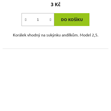
3 Kč
DO KOŠÍKU
Korálek vhodný na sukýnku andílkům. Model 2,5.