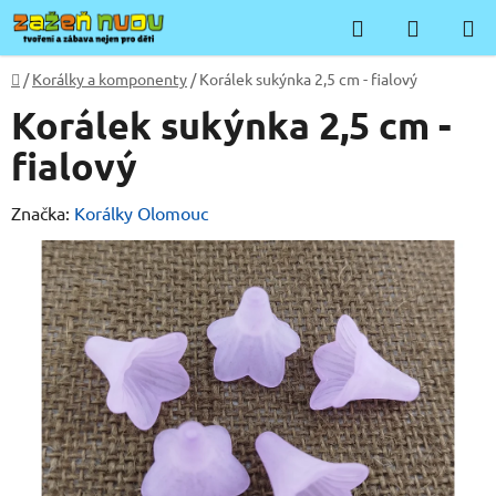
Přejít
Hledat
NÁKUP
na
KOŠÍK
obsah
Domů
/
Korálky a komponenty
/
Korálek sukýnka 2,5 cm - fialový
Korálek sukýnka 2,5 cm -
fialový
Značka:
Korálky Olomouc