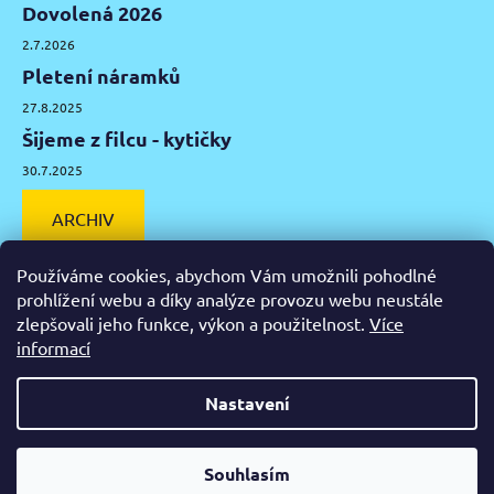
Dovolená 2026
2.7.2026
Pletení náramků
27.8.2025
Šijeme z filcu - kytičky
30.7.2025
ARCHIV
Používáme cookies, abychom Vám umožnili pohodlné
prohlížení webu a díky analýze provozu webu neustále
zlepšovali jeho funkce, výkon a použitelnost.
Více
Facebook
Instagram
Pinterest
YouTube
informací
Výtvarné potřeby Olomouc
Keramická hlína Olomouc
Nastavení
Vytvořil Shoptet
Od čtvrtka 6.8. do úterý 11.8. máme mimořádně zavřeno.
Souhlasím
Copyright 2026
Zažeň nudu
. Všechna práva vyhrazena.
Nespěcháte? Využijte 10% slevu s kupónem "pockamsi10".