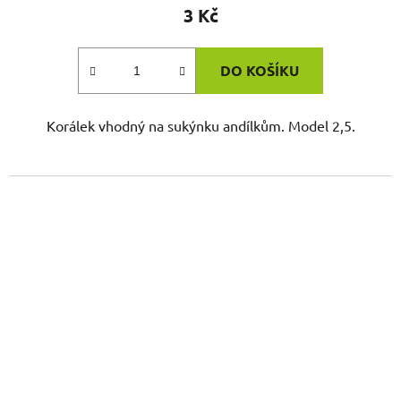
3 Kč
DO KOŠÍKU
Korálek vhodný na sukýnku andílkům. Model 2,5.