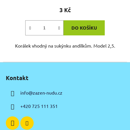
3 Kč
DO KOŠÍKU
Korálek vhodný na sukýnku andílkům. Model 2,5.
Z
á
Kontakt
p
a
info
@
zazen-nudu.cz
t
í
+420 725 111 351