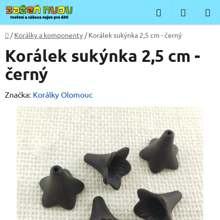
Přejít
Hledat
NÁKUP
na
KOŠÍK
obsah
Domů
/
Korálky a komponenty
/
Korálek sukýnka 2,5 cm - černý
Korálek sukýnka 2,5 cm -
černý
Značka:
Korálky Olomouc