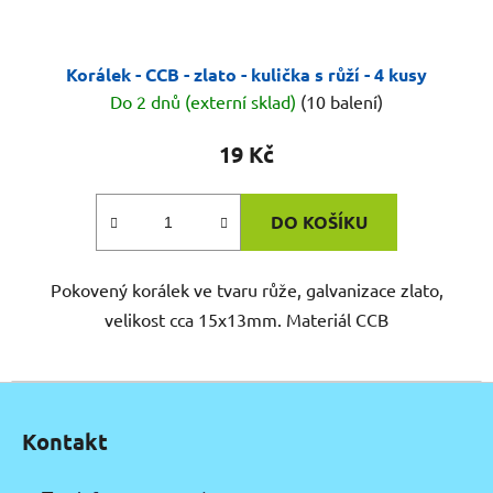
Korálek - CCB - zlato - kulička s růží - 4 kusy
Do 2 dnů (externí sklad)
(10 balení)
19 Kč
DO KOŠÍKU
Pokovený korálek ve tvaru růže, galvanizace zlato,
velikost cca 15x13mm. Materiál CCB
Z
á
Kontakt
p
a