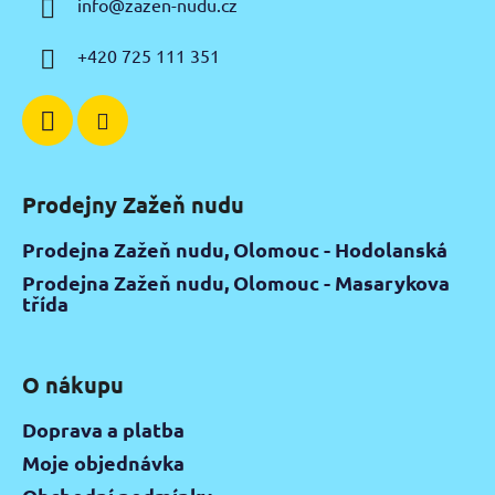
info
@
zazen-nudu.cz
t
í
+420 725 111 351
Prodejny Zažeň nudu
Prodejna Zažeň nudu, Olomouc - Hodolanská
Prodejna Zažeň nudu, Olomouc - Masarykova
třída
O nákupu
Doprava a platba
Moje objednávka