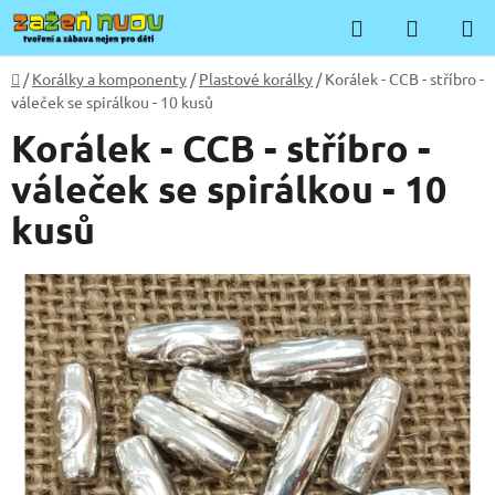
Přejít
Hledat
NÁKUP
na
KOŠÍK
obsah
Domů
/
Korálky a komponenty
/
Plastové korálky
/
Korálek - CCB - stříbro -
váleček se spirálkou - 10 kusů
Korálek - CCB - stříbro -
váleček se spirálkou - 10
kusů