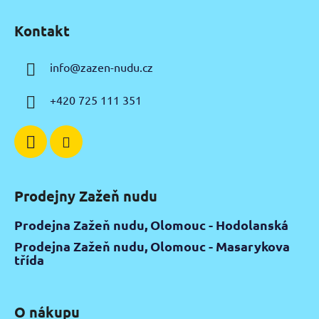
Z
á
Kontakt
p
a
info
@
zazen-nudu.cz
t
í
+420 725 111 351
Prodejny Zažeň nudu
Prodejna Zažeň nudu, Olomouc - Hodolanská
Prodejna Zažeň nudu, Olomouc - Masarykova
třída
O nákupu