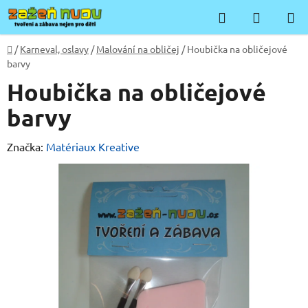
Přejít
Hledat
NÁKUP
na
KOŠÍK
obsah
Domů
/
Karneval, oslavy
/
Malování na obličej
/
Houbička na obličejové
barvy
Houbička na obličejové
barvy
Značka:
Matériaux Kreative