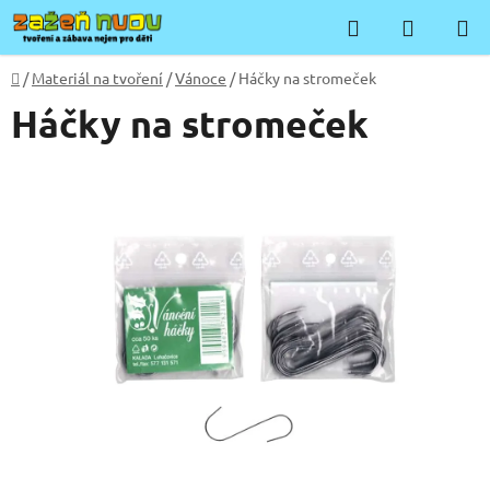
Přejít
Hledat
NÁKUP
na
KOŠÍK
obsah
Domů
/
Materiál na tvoření
/
Vánoce
/
Háčky na stromeček
Háčky na stromeček