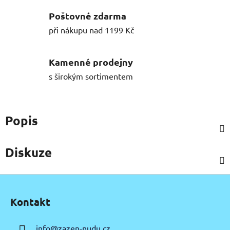
Poštovné zdarma
při nákupu nad 1199 Kč
Kamenné prodejny
s širokým sortimentem
Popis
Diskuze
Z
á
Kontakt
p
a
info
@
zazen-nudu.cz