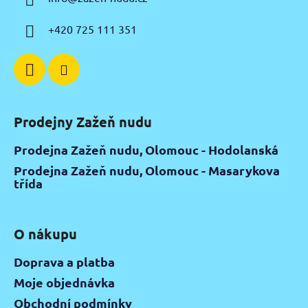
t
í
+420 725 111 351
Prodejny Zažeň nudu
Prodejna Zažeň nudu, Olomouc - Hodolanská
Prodejna Zažeň nudu, Olomouc - Masarykova
třída
O nákupu
Doprava a platba
Moje objednávka
Obchodní podmínky