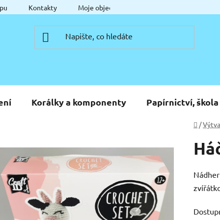
pu
Kontakty
Moje objednávka
ení
Korálky a komponenty
Papírnictví, škola
Domů
/
Výtva
Háč
Nádhern
zvířátk
Dostup