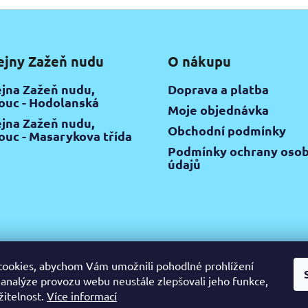
ejny Zažeň nudu
O nákupu
jna Zažeň nudu,
Doprava a platba
uc - Hodolanská
Moje objednávka
jna Zažeň nudu,
Obchodní podmínky
uc - Masarykova třída
Podmínky ochrany osob
údajů
ookies, abychom Vám umožnili pohodlné prohlížení
 analýze provozu webu neustále zlepšovali jeho funkce,
gram
Pinterest
YouTube
Výtvarné potřeby Olomouc
Keramic
žitelnost.
Více informací