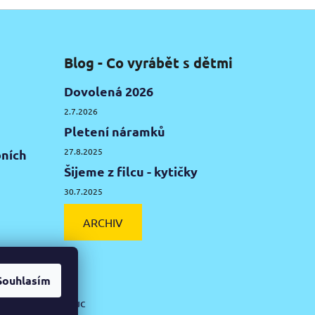
Blog - Co vyrábět s dětmi
Dovolená 2026
2.7.2026
Pletení náramků
27.8.2025
ních
Šijeme z filcu - kytičky
30.7.2025
ARCHIV
Souhlasím
ká hlína Olomouc