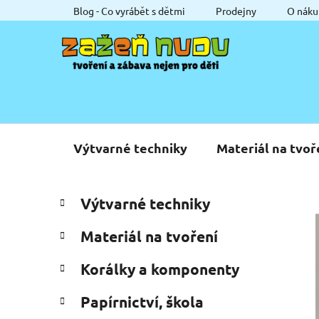
Přejít
Blog - Co vyrábět s dětmi
Prodejny
O náku
na
obsah
Výtvarné techniky
Materiál na tvoř
P
K
Přeskočit
Výtvarné techniky
a
o
kategorie
t
s
Materiál na tvoření
e
t
g
r
Korálky a komponenty
o
a
r
Papírnictví, škola
i
n