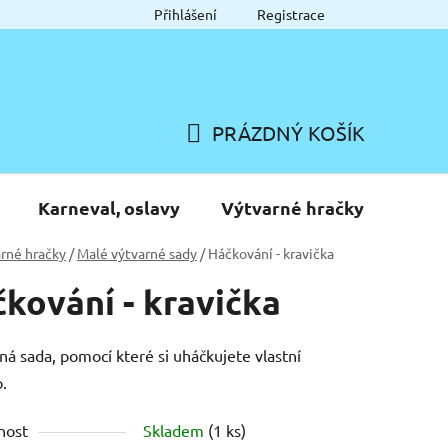
Přihlášení
Registrace
PRÁZDNÝ KOŠÍK
NÁKUPNÍ
KOŠÍK
Karneval, oslavy
Výtvarné hračky
rné hračky
/
Malé výtvarné sady
/
Háčkování - kravička
kování - kravička
á sada, pomocí které si uháčkujete vlastní
o.
nost
Skladem
(1 ks)