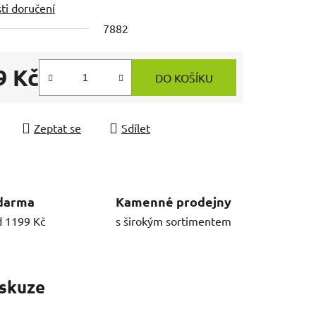
ti doručení
7882
9 Kč
DO KOŠÍKU
 cena:
Zeptat se
Sdílet
darma
Kamenné prodejny
d 1199 Kč
s širokým sortimentem
skuze