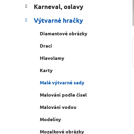
e
n
Karneval, oslavy
í
p
Výtvarné hračky
a
n
Diamantové obrázky
e
Draci
l
Hlavolamy
Karty
Malé výtvarné sady
Malování podle čísel
Malování vodou
Modelíny
Mozaikové obrázky