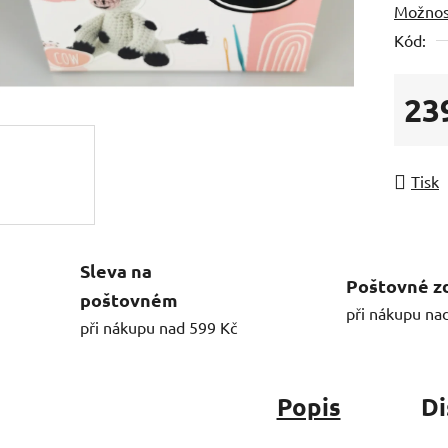
Možnos
Kód:
23
Měrná
Tisk
Sleva na
Poštovné z
poštovném
při nákupu na
při nákupu nad 599 Kč
Popis
Di