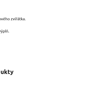
ového zvířátka.
výplň.
ukty