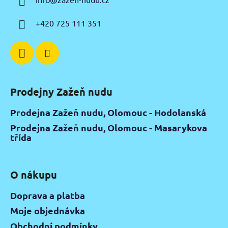
t
í
+420 725 111 351
Prodejny Zažeň nudu
Prodejna Zažeň nudu, Olomouc - Hodolanská
Prodejna Zažeň nudu, Olomouc - Masarykova
třída
O nákupu
Doprava a platba
Moje objednávka
Obchodní podmínky