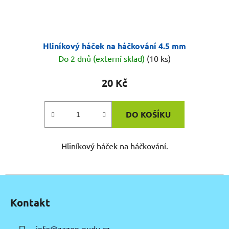
Hliníkový háček na háčkování 4.5 mm
Do 2 dnů (externí sklad)
(10 ks)
20 Kč
DO KOŠÍKU
Hliníkový háček na háčkování.
Z
á
Kontakt
p
a
info
@
zazen-nudu.cz