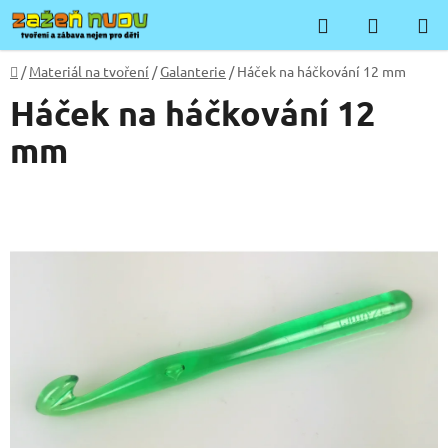
Přejít
Hledat
NÁKUP
na
KOŠÍK
obsah
Domů
/
Materiál na tvoření
/
Galanterie
/
Háček na háčkování 12 mm
Háček na háčkování 12
mm