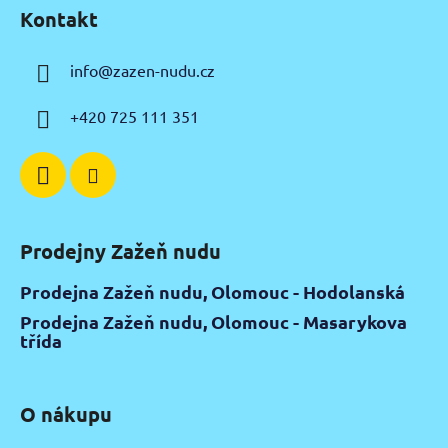
á
Kontakt
p
a
info
@
zazen-nudu.cz
t
í
+420 725 111 351
Prodejny Zažeň nudu
Prodejna Zažeň nudu, Olomouc - Hodolanská
Prodejna Zažeň nudu, Olomouc - Masarykova
třída
O nákupu