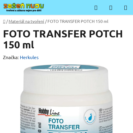
Přejít
Hledat
NÁKUP
na
KOŠÍK
obsah
Domů
/
Materiál na tvoření
/
FOTO TRANSFER POTCH 150 ml
FOTO TRANSFER POTCH
150 ml
Značka:
Herkules