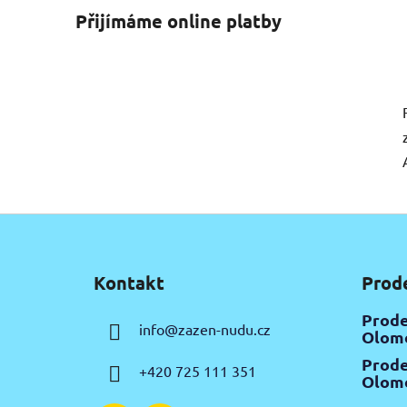
Přijímáme online platby
Z
á
Kontakt
Prod
p
a
Prode
info
@
zazen-nudu.cz
t
Olomo
í
Prode
+420 725 111 351
Olomo