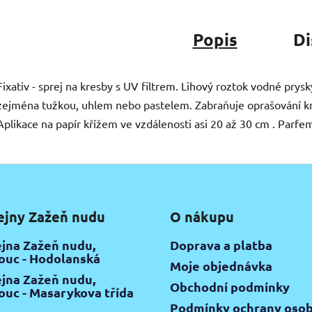
Popis
Di
Fixativ - sprej na kresby s UV filtrem. Lihový roztok vodné prysky
zejména tužkou, uhlem nebo pastelem. Zabraňuje oprašování kr
Aplikace na papír křížem ve vzdálenosti asi 20 až 30 cm . Parf
ejny Zažeň nudu
O nákupu
jna Zažeň nudu,
Doprava a platba
uc - Hodolanská
Moje objednávka
jna Zažeň nudu,
Obchodní podmínky
uc - Masarykova třída
Podmínky ochrany osob