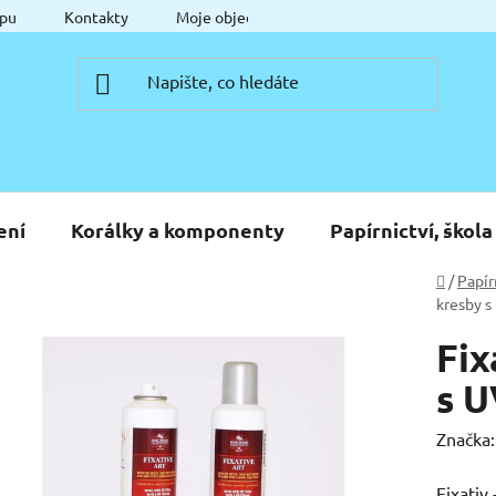
pu
Kontakty
Moje objednávka
ení
Korálky a komponenty
Papírnictví, škola
Domů
/
Papír
kresby s
Fix
s U
Značka
Fixativ