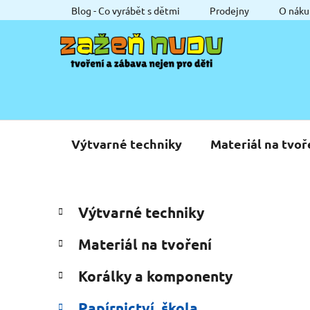
Přejít
Blog - Co vyrábět s dětmi
Prodejny
O náku
na
obsah
Výtvarné techniky
Materiál na tvoř
P
K
Přeskočit
Výtvarné techniky
a
o
kategorie
t
s
Materiál na tvoření
e
t
g
r
Korálky a komponenty
o
a
r
Papírnictví, škola
i