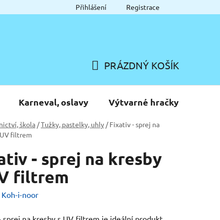
Přihlášení
Registrace
PRÁZDNÝ KOŠÍK
NÁKUPNÍ
KOŠÍK
Karneval, oslavy
Výtvarné hračky
nictví, škola
/
Tužky, pastelky, uhly
/
Fixativ - sprej na
 UV filtrem
ativ - sprej na kresby
V filtrem
:
Koh-i-noor
 - sprej na kresby s UV filtrem je ideální produkt