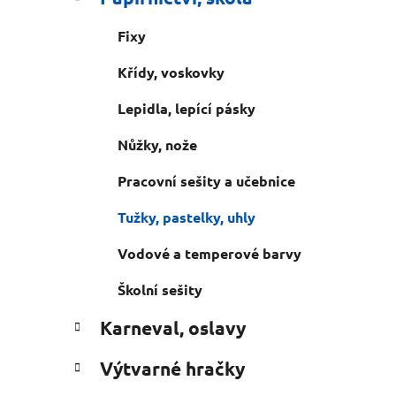
n
e
n
Fixy
í
p
Křídy, voskovky
a
Lepidla, lepící pásky
n
e
Nůžky, nože
l
Pracovní sešity a učebnice
Tužky, pastelky, uhly
Vodové a temperové barvy
Školní sešity
Karneval, oslavy
Výtvarné hračky