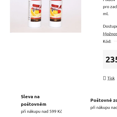
pro zac
ml.
Dostup
Možnos
Kód:
23
Měrná
Tisk
Sleva na
Poštovné z
poštovném
při nákupu na
při nákupu nad 599 Kč