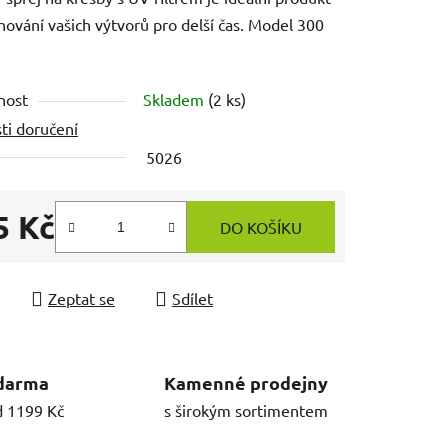
hování vašich výtvorů pro delší čas. Model 300
nost
Skladem
(2 ks)
ti doručení
5026
5 Kč
DO KOŠÍKU
 cena:
Zeptat se
Sdílet
darma
Kamenné prodejny
d 1199 Kč
s širokým sortimentem