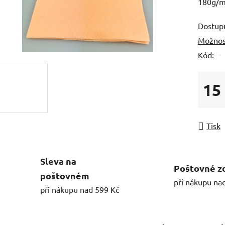
180g/m2
Dostup
Možnos
Kód:
15
Měrná
Tisk
Sleva na
Poštovné z
poštovném
při nákupu na
při nákupu nad 599 Kč