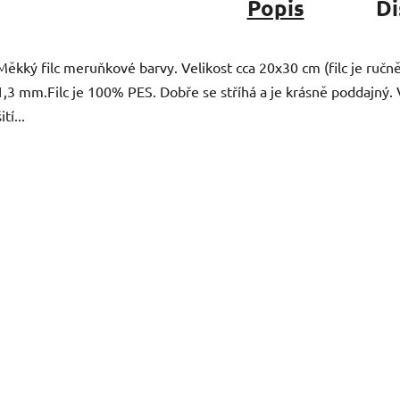
Popis
Di
Měkký filc meruňkové barvy. Velikost cca 20x30 cm (filc je ručn
1,3 mm.Filc je 100% PES. Dobře se stříhá a je krásně poddajný.
ití...