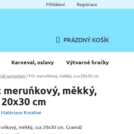
Přihlášení
Registrace
PRÁZDNÝ KOŠÍK
NÁKUPNÍ
KOŠÍK
Karneval, oslavy
Výtvarné hračky
iál na tvoření
/
Filc meruňkový, měkký, cca 20x30 cm
c meruňkový, měkký,
 20x30 cm
:
Matériaux Kreative
ruňkový, měkký, cca 20x30 cm. Gramáž