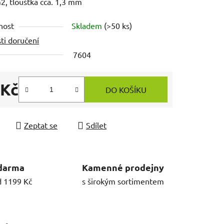
, tloušťka cca. 1,3 mm
nost
Skladem
(>50 ks)
ti doručení
7604
 Kč
DO KOŠÍKU
 cena:
Zeptat se
Sdílet
darma
Kamenné prodejny
d 1199 Kč
s širokým sortimentem