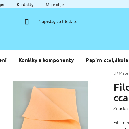
pu
Kontakty
Moje objednávka
ení
Korálky a komponenty
Papírnictví, škola
Domů
/
Mater
Fil
cca
Značka
Filc me