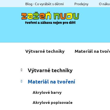
Přejít
Blog - Co vyrábět s dětmi
Prodejny
O náku
na
obsah
Výtvarné techniky
Materiál na tvoř
P
K
Přeskočit
Výtvarné techniky
a
o
kategorie
t
s
Materiál na tvoření
e
t
g
r
Akrylové barvy
o
a
r
Akrylové popisovače
i
n