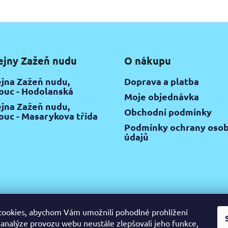
ejny Zažeň nudu
O nákupu
jna Zažeň nudu,
Doprava a platba
uc - Hodolanská
Moje objednávka
jna Zažeň nudu,
Obchodní podmínky
uc - Masarykova třída
Podmínky ochrany osob
údajů
ookies, abychom Vám umožnili pohodlné prohlížení
 analýze provozu webu neustále zlepšovali jeho funkce,