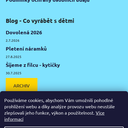
Blog - Co vyrábět s dětmi
Dovolená 2026
2.7.2026
Pletení náramků
27.8.2025
Šijeme z filcu - kytičky
30.7.2025
ARCHIV
Používáme cookies, abychom Vám umožnili pohodlné
prohlížení webu a díky analýze provozu webu neustále
zlepšovali jeho funkce, výkon a použitelnost.
Více
Facebook
Instagram
Pinterest
YouTube
informací
Výtvarné potřeby Olomouc
Keramická hlína Olomouc