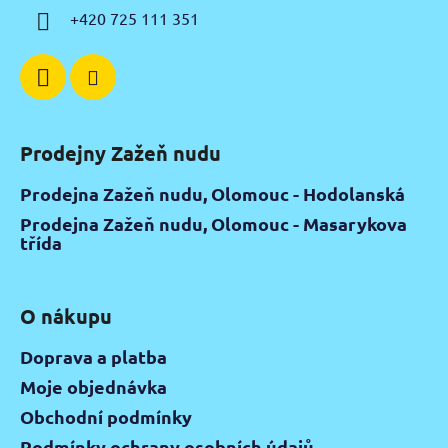
í
+420 725 111 351
Prodejny Zažeň nudu
Prodejna Zažeň nudu, Olomouc - Hodolanská
Prodejna Zažeň nudu, Olomouc - Masarykova
třída
O nákupu
Doprava a platba
Moje objednávka
Obchodní podmínky
Podmínky ochrany osobních údajů