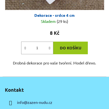
Dekorace - srdce 4 cm
Skladem
(29 ks)
8 Kč
DO KOŠÍKU
Drobná dekorace pro vaše tvoření. Model dřevo.
Z
á
Kontakt
p
a
info
@
zazen-nudu.cz
t