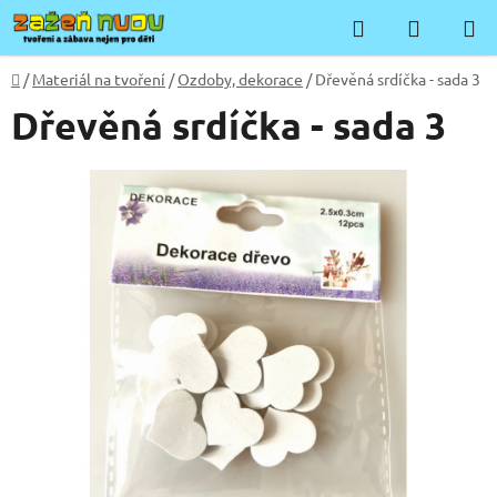
Přejít
Hledat
NÁKUP
na
KOŠÍK
obsah
Domů
/
Materiál na tvoření
/
Ozdoby, dekorace
/
Dřevěná srdíčka - sada 3
Dřevěná srdíčka - sada 3