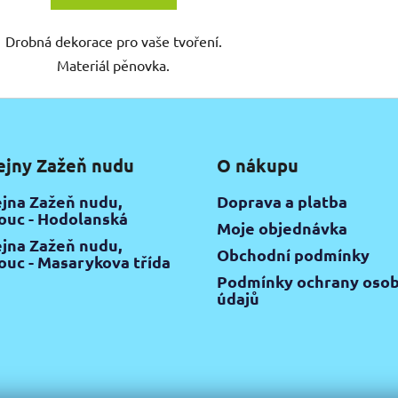
Drobná dekorace pro vaše tvoření.
Materiál pěnovka.
ejny Zažeň nudu
O nákupu
jna Zažeň nudu,
Doprava a platba
uc - Hodolanská
Moje objednávka
jna Zažeň nudu,
Obchodní podmínky
uc - Masarykova třída
Podmínky ochrany osob
údajů