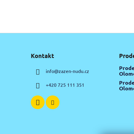
Z
á
Kontakt
Prod
p
a
Prode
info
@
zazen-nudu.cz
t
Olomo
í
Prode
+420 725 111 351
Olomo