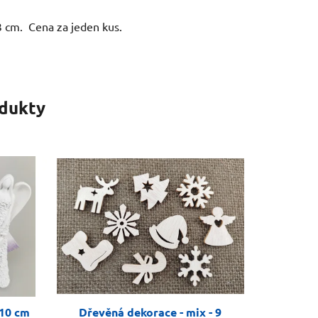
 3 cm. Cena za jeden kus.
odukty
 10 cm
Dřevěná dekorace - mix - 9