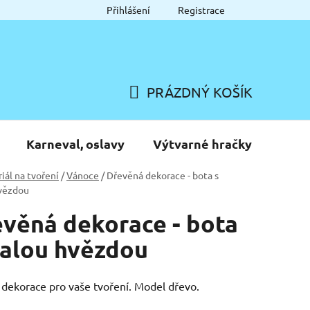
Přihlášení
Registrace
PRÁZDNÝ KOŠÍK
NÁKUPNÍ
KOŠÍK
Karneval, oslavy
Výtvarné hračky
iál na tvoření
/
Vánoce
/
Dřevěná dekorace - bota s
vězdou
věná dekorace - bota
alou hvězdou
dekorace pro vaše tvoření. Model dřevo.