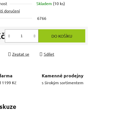
nost
Skladem
(10 ks)
ti doručení
6766
Kč
DO KOŠÍKU
 cena:
Zeptat se
Sdílet
darma
Kamenné prodejny
d 1199 Kč
s širokým sortimentem
skuze