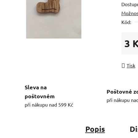
Dostup
Možnos
Kód:
3 
Měrná
Tisk
Sleva na
Poštovné z
poštovném
při nákupu na
při nákupu nad 599 Kč
Popis
Di