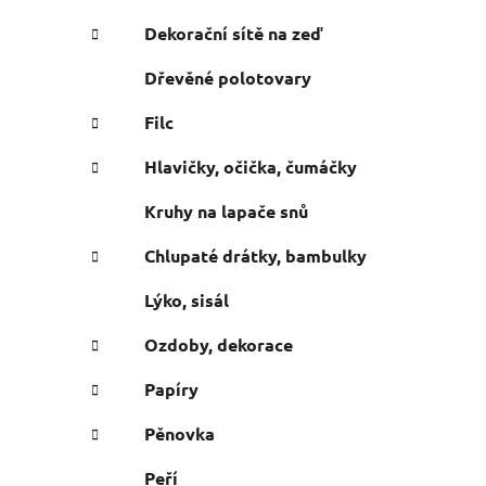
n
e
n
Dekorační sítě na zeď
í
Dřevěné polotovary
p
a
Filc
n
Hlavičky, očička, čumáčky
e
l
Kruhy na lapače snů
Chlupaté drátky, bambulky
Lýko, sisál
Ozdoby, dekorace
Papíry
Pěnovka
Peří