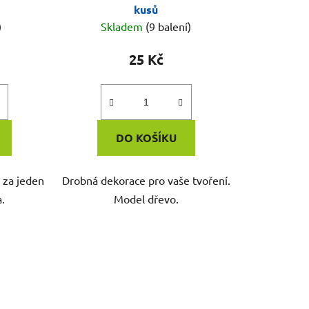
kusů
)
Skladem
(9 balení)
25 Kč
DO KOŠÍKU
 za jeden
Drobná dekorace pro vaše tvoření.
a.
Model dřevo.