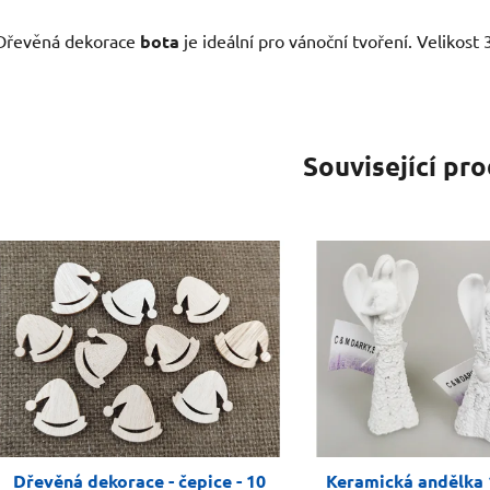
Dřevěná dekorace
bota
je ideální pro vánoční tvoření. Velikost
Související pr
Dřevěná dekorace - čepice - 10
Keramická andělka