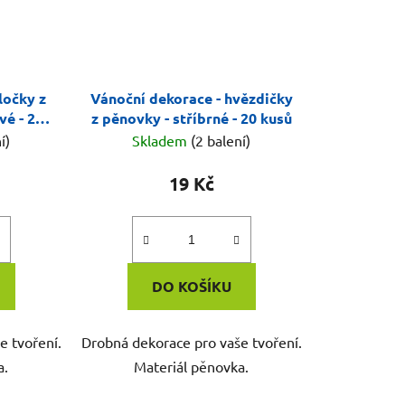
ločky z
Vánoční dekorace - hvězdičky
vé - 20
z pěnovky - stříbrné - 20 kusů
í)
Skladem
(2 balení)
19 Kč
DO KOŠÍKU
e tvoření.
Drobná dekorace pro vaše tvoření.
a.
Materiál pěnovka.