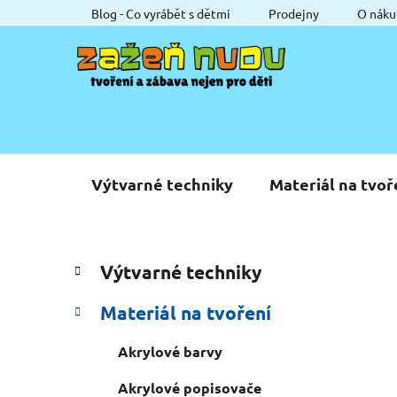
Přejít
Blog - Co vyrábět s dětmi
Prodejny
O náku
na
obsah
Výtvarné techniky
Materiál na tvoř
P
K
Přeskočit
Výtvarné techniky
a
o
kategorie
t
s
Materiál na tvoření
e
t
g
r
Akrylové barvy
o
a
r
Akrylové popisovače
i