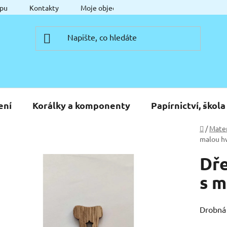
pu
Kontakty
Moje objednávka
ení
Korálky a komponenty
Papírnictví, škola
Domů
/
Mater
malou h
Dře
s m
Drobná 