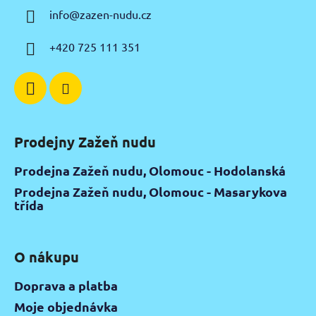
a
info
@
zazen-nudu.cz
t
í
+420 725 111 351
Prodejny Zažeň nudu
Prodejna Zažeň nudu, Olomouc - Hodolanská
Prodejna Zažeň nudu, Olomouc - Masarykova
třída
O nákupu
Doprava a platba
Moje objednávka