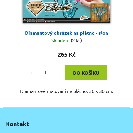
Diamantový obrázek na plátno - slon
Skladem
(2 ks)
265 Kč
DO KOŠÍKU
Diamantové malování na plátno. 30 x 30 cm.
Z
á
Kontakt
p