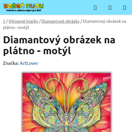
Přejít
Hledat
NÁKUP
na
KOŠÍK
obsah
Domů
/
Výtvarné hračky
/
Diamantové obrázky
/
Diamantový obrázek na
plátno - motýl
Diamantový obrázek na
plátno - motýl
Značka:
ArtLover