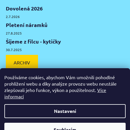
Dovolená 2026
2.7.2026
Pletení náramků
27.8.2025
Šijeme z filcu - kytičky
30.7.2025
ARCHIV
Používáme cookies, abychom Vám umožnili pohodlné
prohlížení webu a díky analýze provozu webu neustále
zlepšovali jeho funkce, výkon a použitelnost.
Více
Facebook
Instagram
Pinterest
YouTube
informací
Výtvarné potřeby Olomouc
Keramická hlína Olomouc
Nastavení
Vytvořil Shoptet
Od čtvrtka 6.8. do úterý 11.8. máme mimořádně zavřeno.
Souhlasím