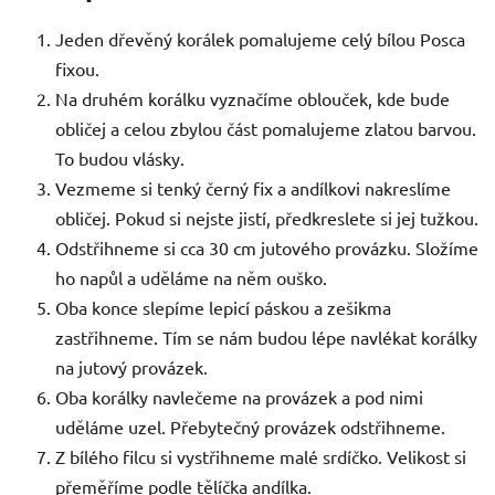
Jeden dřevěný korálek pomalujeme celý bílou Posca
fixou.
Na druhém korálku vyznačíme oblouček, kde bude
obličej a celou zbylou část pomalujeme zlatou barvou.
To budou vlásky.
Vezmeme si tenký černý fix a andílkovi nakreslíme
obličej. Pokud si nejste jistí, předkreslete si jej tužkou.
Odstřihneme si cca 30 cm jutového provázku. Složíme
ho napůl a uděláme na něm ouško.
Oba konce slepíme lepicí páskou a zešikma
zastřihneme. Tím se nám budou lépe navlékat korálky
na jutový provázek.
Oba korálky navlečeme na provázek a pod nimi
uděláme uzel. Přebytečný provázek odstřihneme.
Z bílého filcu si vystřihneme malé srdíčko. Velikost si
přeměříme podle tělíčka andílka.