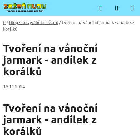
Přejít
Hledat
NÁKUP
na
KOŠÍK
obsah
Domů
/
Blog - Co vyrábět s dětmi
/
Tvoření na vánoční jarmark - andílek z
korálků
Tvoření na vánoční
jarmark - andílek z
korálků
19.11.2024
Tvoření na vánoční
jarmark - andílek z
korálků