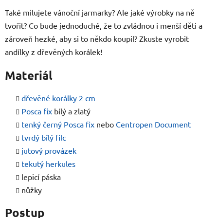
Také milujete vánoční jarmarky? Ale jaké výrobky na ně
tvořit? Co bude jednoduché, že to zvládnou i menší děti a
zároveň hezké, aby si to někdo koupil? Zkuste vyrobit
andílky z dřevěných korálek!
Materiál
dřevěné korálky 2 cm
Posca fix
bílý a zlatý
tenký černý Posca fix
nebo
Centropen Document
tvrdý bílý filc
jutový provázek
tekutý herkules
lepicí páska
nůžky
Postup