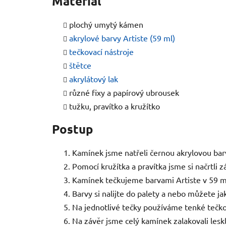
Materiál
plochý umytý kámen
akrylové barvy Artiste (59 ml)
tečkovací nástroje
štětce
akrylátový lak
různé fixy a papírový ubrousek
tužku, pravítko a kružítko
Postup
Kamínek jsme natřeli černou akrylovou bar
Pomocí kružítka a pravítka jsme si načrtli z
Kamínek tečkujeme barvami Artiste v 59 ml 
Barvy si nalijte do palety a nebo můžete ja
Na jednotlivé tečky používáme tenké tečkov
Na závěr jsme celý kamínek zalakovali lesk