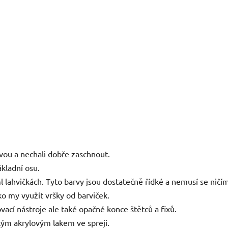
vou a nechali dobře zaschnout.
ákladní osu.
lahvičkách. Tyto barvy jsou dostatečně řídké a nemusí se ničím
ko my využít vršky od barviček.
ací nástroje ale také opačné konce štětců a fixů.
lým akrylovým lakem ve spreji.