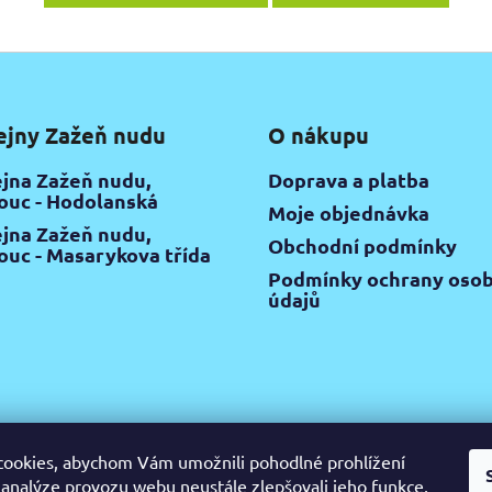
ejny Zažeň nudu
O nákupu
jna Zažeň nudu,
Doprava a platba
uc - Hodolanská
Moje objednávka
jna Zažeň nudu,
Obchodní podmínky
uc - Masarykova třída
Podmínky ochrany osob
údajů
ookies, abychom Vám umožnili pohodlné prohlížení
 analýze provozu webu neustále zlepšovali jeho funkce,