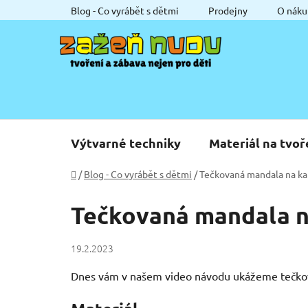
Přejít
Blog - Co vyrábět s dětmi
Prodejny
O náku
na
obsah
Výtvarné techniky
Materiál na tvoř
Domů
/
Blog - Co vyrábět s dětmi
/
Tečkovaná mandala na k
Tečkovaná mandala 
19.2.2023
Dnes vám v našem video návodu ukážeme tečko