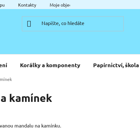
pu
Kontakty
Moje objednávka
ení
Korálky a komponenty
Papírnictví, škola
amínek
na kamínek
vanou mandalu na kamínku.