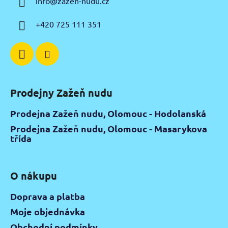
info
@
zazen-nudu.cz
t
í
+420 725 111 351
Prodejny Zažeň nudu
Prodejna Zažeň nudu, Olomouc - Hodolanská
Prodejna Zažeň nudu, Olomouc - Masarykova
třída
O nákupu
Doprava a platba
Moje objednávka
Obchodní podmínky