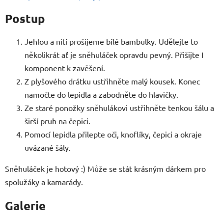
Postup
Jehlou a nití prošijeme bílé bambulky. Udělejte to
několikrát ať je sněhuláček opravdu pevný. Přišijte I
komponent k zavěšení.
Z plyšového drátku ustřihněte malý kousek. Konec
namočte do lepidla a zabodněte do hlavičky.
Ze staré ponožky sněhulákovi ustřihněte tenkou šálu a
širší pruh na čepici.
Pomocí lepidla přilepte oči, knoflíky, čepici a okraje
uvázané šály.
Sněhuláček je hotový :) Může se stát krásným dárkem pro
spolužáky a kamarády.
Galerie