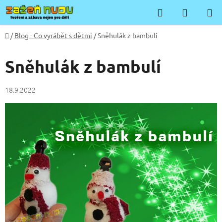
Přejít
Hledat
NÁKUP
na
KOŠÍK
obsah
Domů
/
Blog - Co vyrábět s dětmi
/
Sněhulák z bambulí
Sněhulák z bambulí
18.9.2022