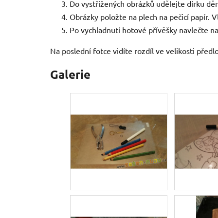
Do vystřižených obrázků udělejte dírku dě
Obrázky položte na plech na pečicí papír. Vl
Po vychladnutí hotové přívěšky navlečte n
Na poslední fotce vidíte rozdíl ve velikosti před
Galerie