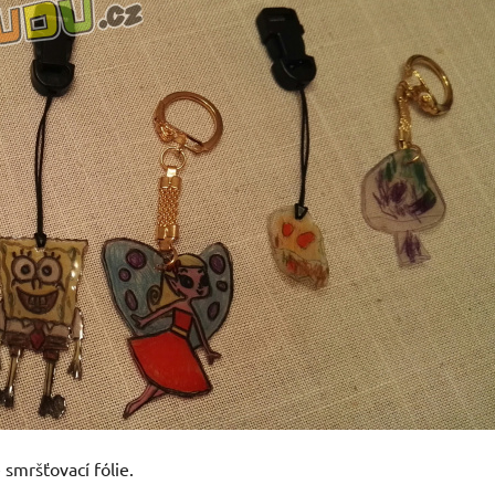
smršťovací fólie.