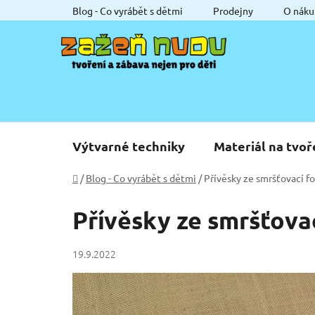
Přejít
Blog - Co vyrábět s dětmi
Prodejny
O náku
na
obsah
Výtvarné techniky
Materiál na tvoř
Domů
/
Blog - Co vyrábět s dětmi
/
Přívěsky ze smršťovací fo
Přívěsky ze smršťovac
19.9.2022