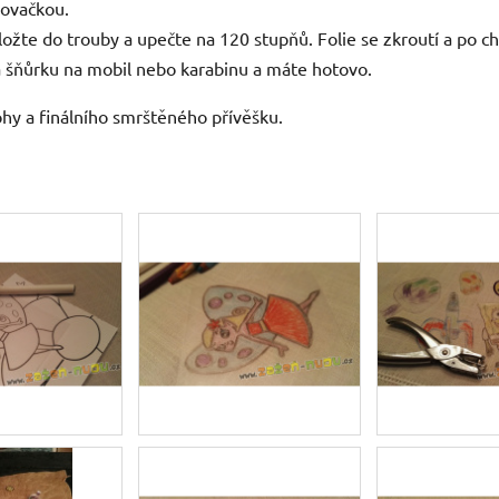
rovačkou.
ožte do trouby a upečte na 120 stupňů. Folie se zkroutí a po chv
a šňůrku na mobil nebo karabinu a máte hotovo.
lohy a finálního smrštěného přívěšku.