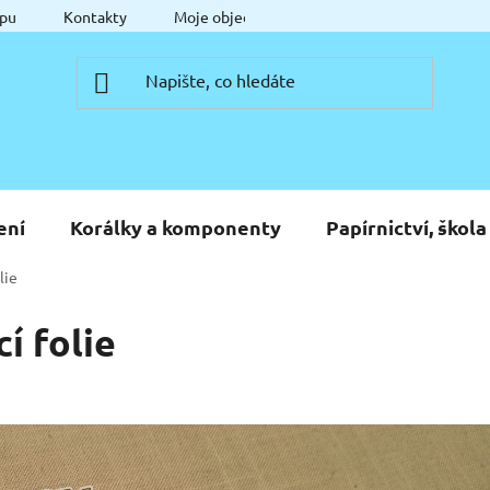
pu
Kontakty
Moje objednávka
ení
Korálky a komponenty
Papírnictví, škola
lie
í folie