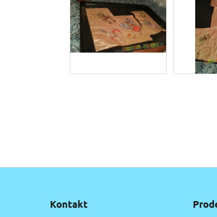
Z
á
Kontakt
Prod
p