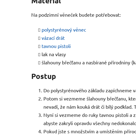
Materiál
Na podzimní věneček budete potřebovat:
polystyrénový věnec
vázací drát
tavnou pistoli
lak na vlasy
šlahouny břečťanu a nasbírané přírodniny (ka
Postup
Do polystyrénového základu zapíchneme váz
Potom si vezmeme šlahouny břečťanu, které
nevadí, že nám kouká drát či bílý podklad. T
Nyní si vezmeme do ruky tavnou pistoli a z
abyste zakryli opravdu všechny nedokonalo
Pokud jste s množstvím a umístěním příro