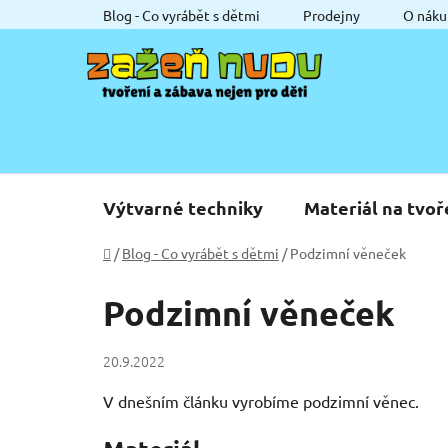
Přejít
Blog - Co vyrábět s dětmi
Prodejny
O náku
na
obsah
Výtvarné techniky
Materiál na tvoř
Domů
/
Blog - Co vyrábět s dětmi
/
Podzimní věneček
Podzimní věneček
20.9.2022
V dnešním článku vyrobíme podzimní věnec.