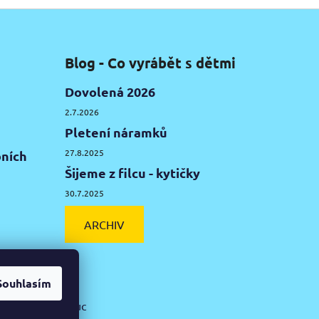
Blog - Co vyrábět s dětmi
Dovolená 2026
2.7.2026
Pletení náramků
27.8.2025
ních
Šijeme z filcu - kytičky
30.7.2025
ARCHIV
Souhlasím
ká hlína Olomouc