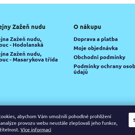
ejny Zažeň nudu
O nákupu
jna Zažeň nudu,
Doprava a platba
uc - Hodolanská
Moje objednávka
jna Zažeň nudu,
Obchodní podmínky
uc - Masarykova třída
Podmínky ochrany osob
údajů
ookies, abychom Vám umožnili pohodlné prohlížení
 analýze provozu webu neustále zlepšovali jeho funkce,
gram
Pinterest
YouTube
Výtvarné potřeby Olomouc
Keramic
žitelnost.
Více informací