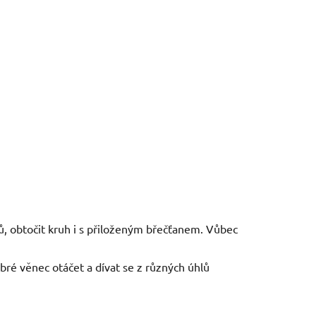
, obtočit kruh i s přiloženým břečťanem. Vůbec
bré věnec otáčet a dívat se z různých úhlů