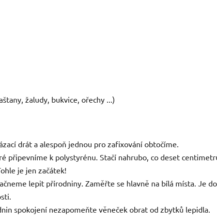
štany, žaludy, bukvice, ořechy ...)
ací drát a alespoň jednou pro zafixování obtočíme.
 připevníme k polystyrénu. Stačí nahrubo, co deset centimetrů
ohle je jen začátek!
ačneme lepit přírodniny. Zaměřte se hlavně na bílá místa. Je do
sti.
dnin spokojení nezapomeňte věneček obrat od zbytků lepidla.